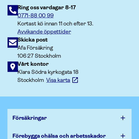
Ring oss vardagar 8-17
0771-88 00 99
Kortast kö innan 11 och efter 13.
Avvikande öppettider
Skicka post
Afa Försäkring
106 27 Stockholm
Vårt kontor
Klara Södra kyrkogata 18
Stockholm
Visa karta
Försäk­ringar
Förebygga ohälsa och arbets­skador