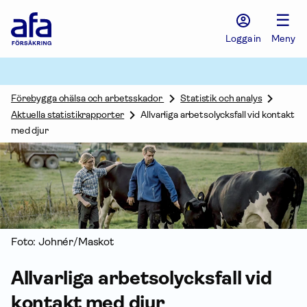
Afa
☰
Försäkring
-
Logga in
Meny
Gå
till
startsidan
Förebygga ohälsa och arbetsskador
Statistik och analys
Aktuella statistikrapporter
Allvarliga arbetsolycksfall vid kontakt
med djur
Foto: Johnér/Maskot
Allvarliga arbetsolycksfall vid
kontakt med djur