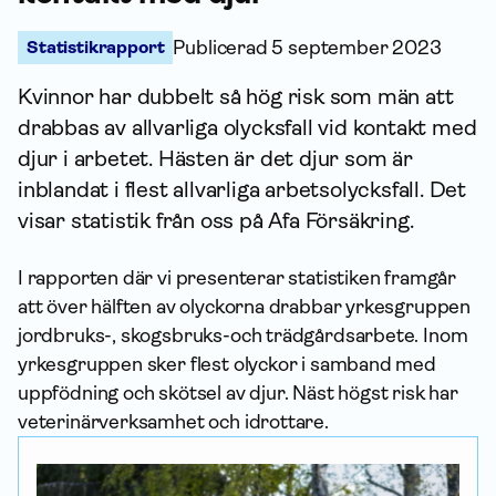
Statistikrapport
Publicerad
5 september 2023
Kvinnor har dubbelt så hög risk som män att
drabbas av allvarliga olycksfall vid kontakt med
djur i arbetet. Hästen är det djur som är
inblandat i flest allvarliga arbetsolycksfall. Det
visar statistik från oss på Afa För­säkring.
I rapporten där vi presenterar statistiken framgår
att över hälften av olyckorna drabbar yrkesgruppen
jordbruks-, skogs­bruks-och trädgårdsarbete. Inom
yrkesgruppen sker flest olyckor i samband med
uppfödning och skötsel av djur. Näst högst risk har
veterinär­verksamhet och idrottare.