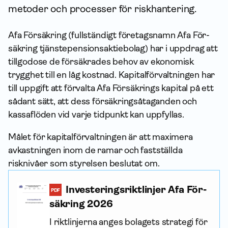
metoder och processer för risk­hantering.
Afa För­säkring (fullständigt företagsnamn Afa För­
säkring tjänste­pensions­aktiebolag) har i uppdrag att
tillgodose de försäkrades behov av ekonomisk
trygghet till en låg kostnad. Kapital­förvaltningen har
till uppgift att förvalta Afa Försäkrings kapital på ett
sådant sätt, att dess försäkringsåtaganden och
kassaflöden vid varje tidpunkt kan uppfyllas.
Målet för kapital­förvaltningen är att maximera
avkastningen inom de ramar och fastställda
risknivåer som styrelsen beslutat om.
Investerings­riktlinjer Afa För­
PDF
säkring 2026
I riktlinjerna anges bolagets strategi för