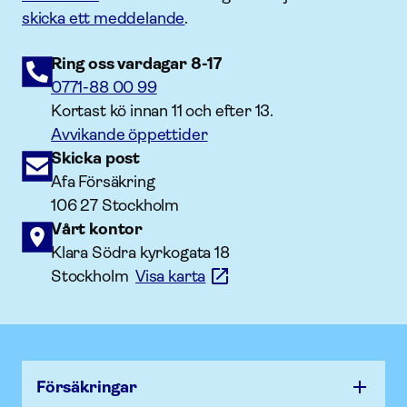
skicka ett meddelande
.
Ring oss vardagar 8-17
0771-88 00 99
Kortast kö innan 11 och efter 13.
Avvikande öppettider
Skicka post
Afa Försäkring
106 27 Stockholm
Vårt kontor
Klara Södra kyrkogata 18
Stockholm
Visa karta
Försäk­ringar