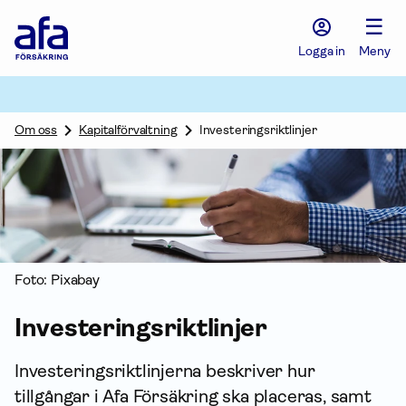
Afa
☰
Försäkring
-
Logga in
Meny
Gå
till
startsidan
Om oss
Kapitalförvaltning
Investeringsriktlinjer
Foto: Pixabay
Investerings­riktlinjer
Investeringsriktlinjerna beskriver hur
tillgångar i Afa För­säkring ska placeras, samt