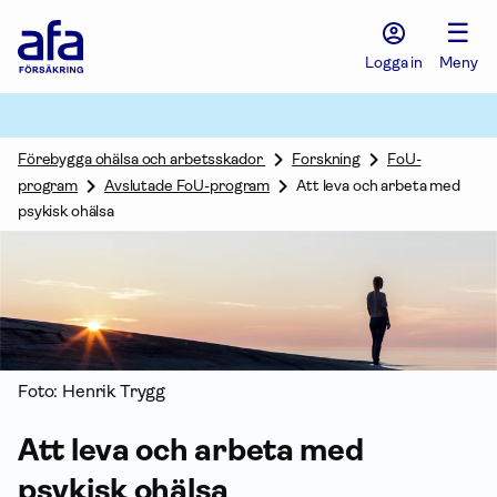
Afa
☰
Försäkring
-
Logga in
Meny
Gå
till
startsidan
Förebygga ohälsa och arbetsskador
Forskning
FoU-
program
Avslutade FoU-program
Att leva och arbeta med
psykisk ohälsa
Foto: Henrik Trygg
Att leva och arbeta med
psykisk ohälsa