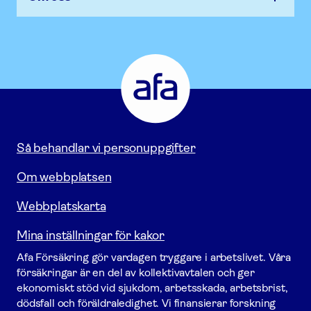
Afa
Försäkring
-
Gå
till
startsidan
Så behandlar vi personuppgifter
Om webbplatsen
Webbplatskarta
Mina inställningar för kakor
Afa För­säkring gör vardagen tryggare i arbetslivet. Våra
försäk­ringar är en del av kollektivavtalen och ger
ekonomiskt stöd vid sjukdom, arbetsskada, arbetsbrist,
dödsfall och föräldraledighet. Vi finansierar forskning