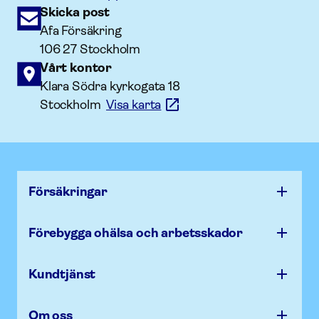
Skicka post
Afa Försäkring
106 27 Stockholm
Vårt kontor
Klara Södra kyrkogata 18
Stockholm
Visa karta
Försäk­ringar
Förebygga ohälsa och arbets­skador
Kundtjänst
Om oss