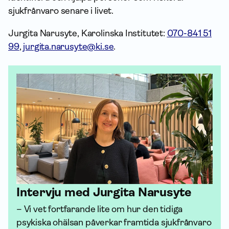
sjukfrånvaro senare i livet.
Jurgita Narusyte, Karolinska Institutet:
070-841 51
99
,
jurgita.narusyte@ki.se
.
Intervju med Jurgita Narusyte
– Vi vet fortfarande lite om hur den tidiga 
psykiska ohälsan påverkar framtida sjukfrånvaro 