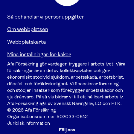
startsidan
Så behandlar vi personuppgifter
Om webbplatsen
Webbplatskarta
Mina inställningar för kakor
Afa För­säkring gör vardagen tryggare i arbetslivet. Våra
försäk­ringar är en del av kollektivavtalen och ger
ekonomiskt stöd vid sjukdom, arbetsskada, arbetsbrist,
dödsfall och föräldraledighet. Vi finansierar forskning
och stödjer insatser som förebygger arbets­skador och
sjukfrånvaro. På så vis bidrar vi till ett hållbart arbetsliv.
Afa För­säkring ägs av Svenskt Näringsliv, LO och PTK.
© 2026 Afa Försäkring
Organisationsnummer
502033-0642
Juridisk information
Följ oss