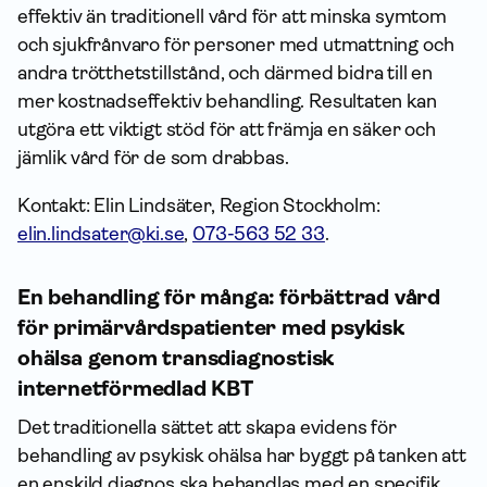
effektiv än traditionell vård för att minska symtom
och sjukfrånvaro för personer med utmattning och
andra trötthetstillstånd, och därmed bidra till en
mer kostnads­effektiv behandling. Resultaten kan
utgöra ett viktigt stöd för att främja en säker och
jämlik vård för de som drabbas.
Kontakt: Elin Lindsäter, Region Stockholm:
elin.lindsater@ki.se
,
073-563 52 33
.
En behandling för många: förbättrad vård
för primärvårdspatienter med psykisk
ohälsa genom transdiagnostisk
internetförmedlad KBT
Det traditionella sättet att skapa evidens för
behandling av psykisk ohälsa har byggt på tanken att
en enskild diagnos ska behandlas med en specifik