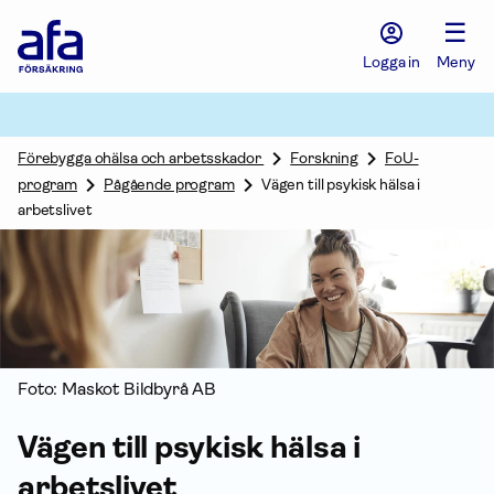
Afa
☰
Försäkring
-
Logga in
Meny
Gå
till
startsidan
Förebygga ohälsa och arbetsskador
Forskning
FoU-
program
Pågående program
Vägen till psykisk hälsa i
arbetslivet
Foto: Maskot Bildbyrå AB
Vägen till psykisk hälsa i
arbetslivet