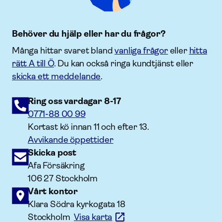
Behöver du hjälp eller har du frågor?
Många hittar svaret bland
vanliga frågor
eller
hitta
rätt A till Ö
. Du kan också ringa kundtjänst eller
skicka ett meddelande
.
Ring oss vardagar 8-17
0771-88 00 99
Kortast kö innan 11 och efter 13.
Avvikande öppettider
Skicka post
Afa Försäkring
106 27 Stockholm
Vårt kontor
Klara Södra kyrkogata 18
Stockholm
Visa karta