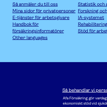
Så anmäler du till oss
Statistik och 
Mina sidor för privatpersoner
Forskning och
E-tjänster för arbetsgivare
IA-systemet
Handbok för
Rehabiliterin
försäkringsinformatörer
Stöd för arbe
Other languages
Så behandlar vi pers
Afa För­säkring gör vardage
ekonomiskt stöd vid sjukdo