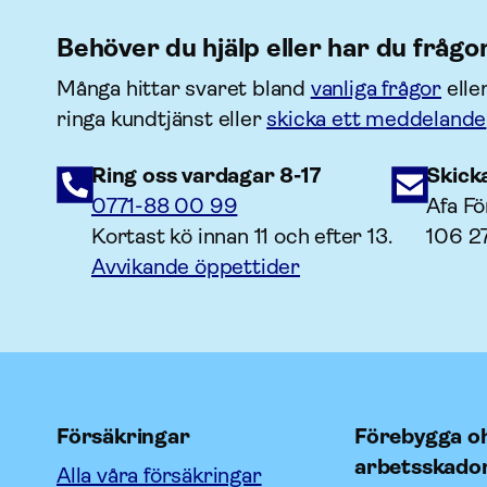
Behöver du hjälp eller har du frågo
Många hittar svaret bland
vanliga frågor
elle
ringa kundtjänst eller
skicka ett meddelande
Ring oss vardagar 8-17
Skick
0771-88 00 99
Afa Fö
Kortast kö innan 11 och efter 13.
106 2
Avvikande öppettider
Försäkringar
Förebygga oh
arbetsskado
Alla våra försäkringar