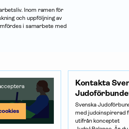
arbetsliv. Inom ramen för
ning och uppföljning av
nomfördes i sam­arbete med
Kontakta Sve
 acceptera
Judoförbunde
Svenska Judoförbund
cookies
med judoinspirerad fa
utifrån konceptet 
Judo4Balance. Är du 