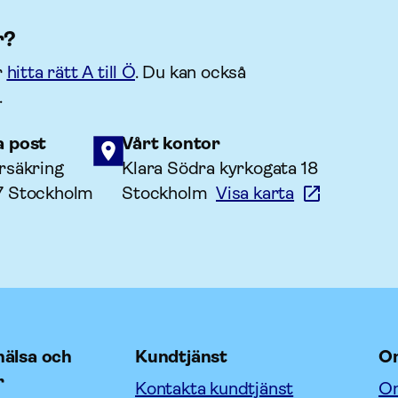
r?
r
hitta rätt A till Ö
. Du kan också
.
a post
Vårt kontor
rsäkring
Klara Södra kyrkogata 18
7 Stockholm
Stockholm
Visa karta
älsa och
Kundtjänst
O
r
Kontakta kundtjänst
Om