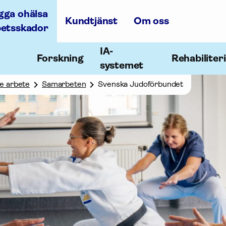
gga ohälsa
Kundtjänst
Om oss
betsskador
IA-
Forskning
Rehabiliter
systemet
e arbete
Samarbeten
Svenska Judoförbundet