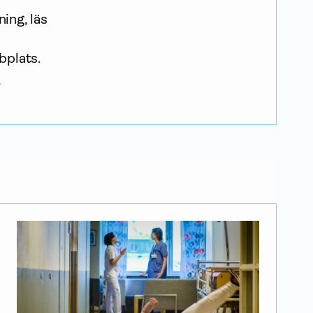
ing, läs 
plats.
a