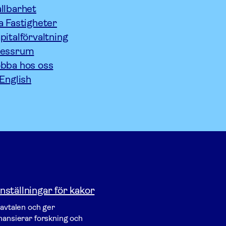
llbarhet
a Fastigheter
pitalförvaltning
ressrum
bba hos oss
 English
nställningar för kakor
vavtalen och ger
inansierar forskning och