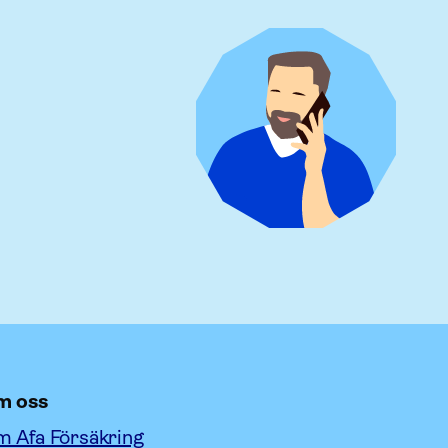
m oss
 Afa Försäkring