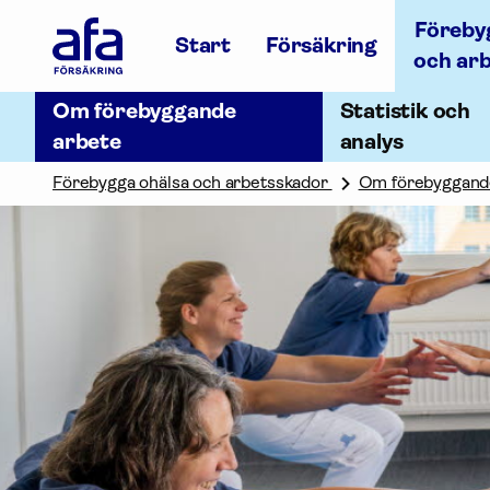
Afa
Föreby
Försäkring
Start
Försäkring
-
och ar
Gå
till
Om förebyggande
Statistik och
startsidan
arbete
analys
Förebygga ohälsa och arbetsskador
Om förebyggand