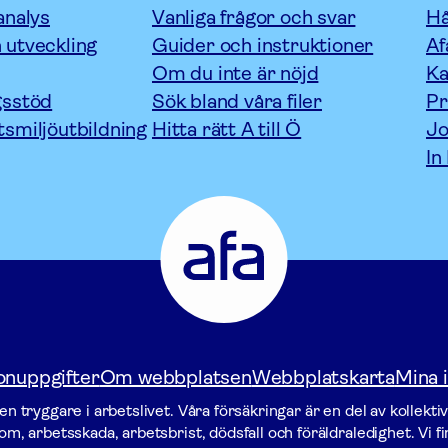
analys
Vanliga frågor och svar
Hå
 utveckling
Guider och instruktioner
Af
Om du inte är nöjd
Ka
gsstöd
Sök bland våra filer
P
tsmiljöutbildning
Hitta rätt A till Ö
Jo
In
Afa
Försäkring
-
Gå
till
startsidan
onuppgifter
Om webbplatsen
Webbplatskarta
Mina i
n tryggare i arbetslivet. Våra försäk­ringar är en del av kollekti
m, arbetsskada, arbetsbrist, dödsfall och föräldraledighet. Vi f