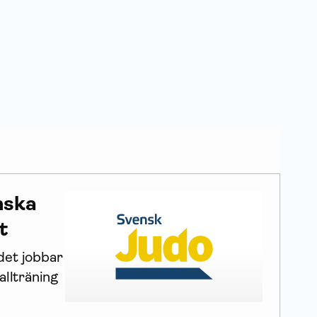
nska
t
et jobbar 
llträning 