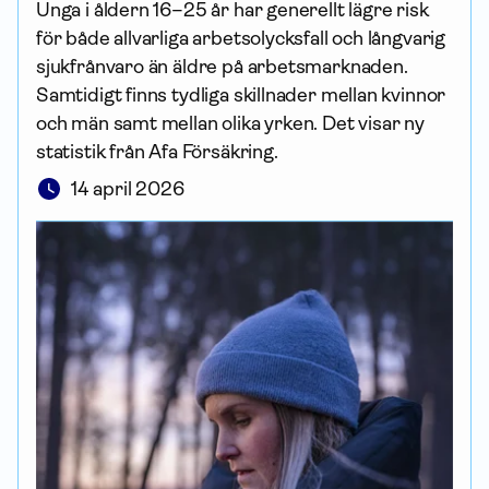
Unga i åldern 16–25 år har generellt lägre risk
för både allvarliga arbetsolycksfall och långvarig
sjukfrånvaro än äldre på arbets­marknaden.
Samtidigt finns tydliga skillnader mellan kvinnor
och män samt mellan olika yrken. Det visar ny
statistik från Afa För­säkring.
14 april 2026