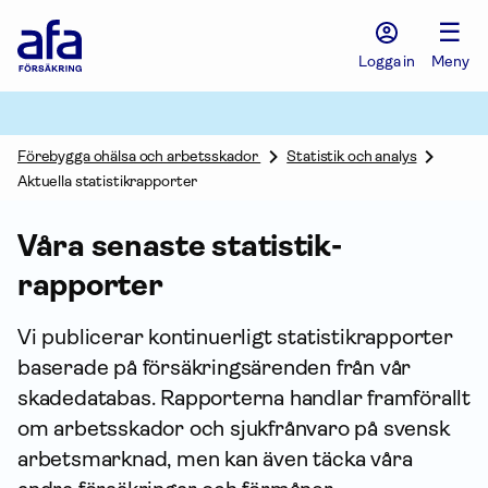
Afa
☰
Försäkring
-
Logga in
Meny
Gå
till
startsidan
Förebygga ohälsa och arbetsskador
Statistik och analys
Aktuella statistikrapporter
Våra senaste statistik­
rapporter
Vi publicerar kontinuerligt statistik­rapporter
baserade på försäk­rings­ärenden från vår
skadedatabas. Rapporterna handlar framförallt
om arbets­skador och sjukfrånvaro på svensk
arbets­marknad, men kan även täcka våra