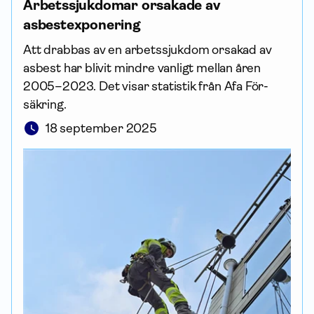
Arbets­sjuk­domar orsakade av
asbestexponering
Att drabbas av en arbets­sjuk­dom orsakad av
asbest har blivit mindre vanligt mellan åren
2005–2023. Det visar statistik från Afa För­
säkring.
18 september 2025