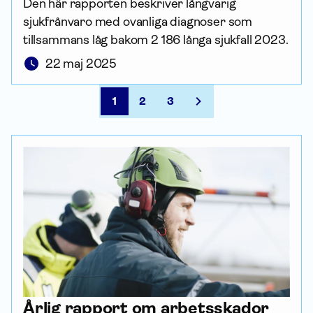
Den här rapporten beskriver långvarig
sjukfrånvaro med ovanliga diagnoser som
tillsammans låg bakom 2 186 långa sjukfall 2023.
22 maj 2025
1
2
3
Årlig rapport om arbets­skador