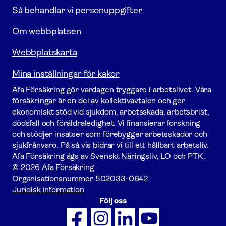
Så behandlar vi personuppgifter
Om webbplatsen
Webbplatskarta
Mina inställningar för kakor
Afa För­säkring gör vardagen tryggare i arbetslivet. Våra
försäk­ringar är en del av kollektivavtalen och ger
ekonomiskt stöd vid sjukdom, arbetsskada, arbetsbrist,
dödsfall och föräldraledighet. Vi finansierar forskning
och stödjer insatser som förebygger arbets­skador och
sjukfrånvaro. På så vis bidrar vi till ett hållbart arbetsliv.
Afa För­säkring ägs av Svenskt Näringsliv, LO och PTK.
© 2026 Afa Försäkring
Organisationsnummer
502033-0642
Juridisk information
Följ oss