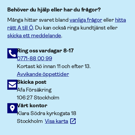
Behöver du hjälp eller har du frågor?
Många hittar svaret bland
vanliga frågor
eller
hitta
rätt A till Ö
. Du kan också ringa kundtjänst eller
skicka ett meddelande
.
Ring oss vardagar 8-17
0771-88 00 99
Kortast kö innan 11 och efter 13.
Avvikande öppettider
Skicka post
Afa Försäkring
106 27 Stockholm
Vårt kontor
Klara Södra kyrkogata 18
Stockholm
Visa karta