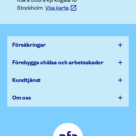
Stockholm
Visa karta
Försäk­ringar
Förebygga ohälsa och arbets­skador
Kundtjänst
Om oss
Afa
Försäkring
-