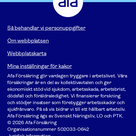
Gå
till
startsidan
Så behandlar vi personuppgifter
Om webbplatsen
Webbplatskarta
Mina inställningar för kakor
Afa För­säkring gör vardagen tryggare i arbetslivet. Våra
försäk­ringar är en del av kollektivavtalen och ger
ekonomiskt stöd vid sjukdom, arbetsskada, arbetsbrist,
dödsfall och föräldraledighet. Vi finansierar forskning
och stödjer insatser som förebygger arbets­skador och
sjukfrånvaro. På så vis bidrar vi till ett hållbart arbetsliv.
Afa För­säkring ägs av Svenskt Näringsliv, LO och PTK.
© 2026 Afa Försäkring
Organisationsnummer
502033-0642
Juridisk information