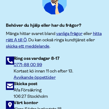
Behöver du hjälp eller har du frågor?
Många hittar svaret bland
vanliga frågor
eller
hitta
rätt A till Ö
. Du kan också ringa kundtjänst eller
skicka ett meddelande
.
Ring oss vardagar 8-17
0771-88 00 99
Kortast kö innan 11 och efter 13.
Avvikande öppettider
Skicka post
Afa Försäkring
106 27 Stockholm
Vårt kontor
Klara Södra kyrkogata 18