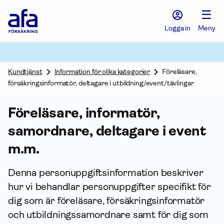
Afa
☰
Försäkring
-
Logga in
Meny
Gå
till
startsidan
Kundtjänst
Information för olika kategorier
Föreläsare,
försäkringsinformatör, deltagare i utbildning/event/tävlingar
Föreläsare, informatör,
samordnare, deltagare i event
m.m.
Denna person­uppgifts­information beskriver
hur vi behandlar person­uppgifter specifikt för
dig som är föreläsare, försäkrings­informatör
och utbildningssamordnare samt för dig som