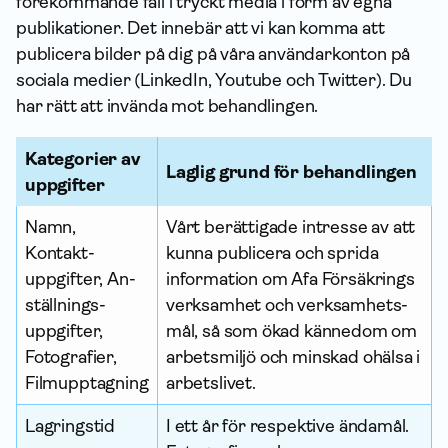
förekommande fall i tryckt media i form av egna
publikationer. Det innebär att vi kan komma att
publicera bilder på dig på våra användarkonton på
sociala medier (LinkedIn, Youtube och Twitter). Du
har rätt att invända mot behandlingen.
Kategorier av
Laglig grund för behandlingen
upp­gifter
Namn,
Vårt berättigade intresse av att
Kontakt­
kunna publicera och sprida
uppgifter, An­
infor­mation om Afa Försäkrings
ställnings­
verksamhet och verksamhets­
uppgifter,
mål, så som ökad kännedom om
Fotografier,
arbetsmiljö och minskad ohälsa i
Filmupptagning
arbetslivet.
Lagringstid
I ett år för respektive ändamål.