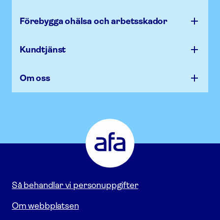
Förebygga ohälsa och arbets­skador
Kundtjänst
Om oss
Afa
Försäkring
-
Gå
till
startsidan
Så behandlar vi personuppgifter
Om webbplatsen