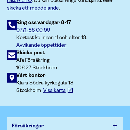
rätt A till Ö
. Du kan också ringa kundtjänst eller
skicka ett meddelande
.
Ring oss vardagar 8-17
0771-88 00 99
Kortast kö innan 11 och efter 13.
Avvikande öppettider
Skicka post
Afa Försäkring
106 27 Stockholm
Vårt kontor
Klara Södra kyrkogata 18
Stockholm
Visa karta
Försäk­ringar