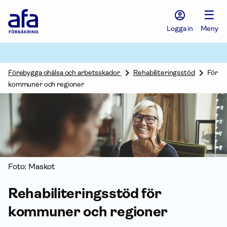
Afa
☰
Försäkring
-
Logga in
Meny
Gå
till
startsidan
Förebygga ohälsa och arbetsskador
Rehabiliteringsstöd
För
kommuner och regioner
Foto: Maskot
Rehabili­terings­stöd för
kommuner och regioner