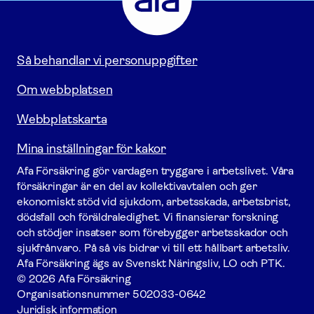
Gå
till
startsidan
Så behandlar vi personuppgifter
Om webbplatsen
Webbplatskarta
Mina inställningar för kakor
Afa För­säkring gör vardagen tryggare i arbetslivet. Våra
försäk­ringar är en del av kollektivavtalen och ger
ekonomiskt stöd vid sjukdom, arbetsskada, arbetsbrist,
dödsfall och föräldraledighet. Vi finansierar forskning
och stödjer insatser som förebygger arbets­skador och
sjukfrånvaro. På så vis bidrar vi till ett hållbart arbetsliv.
Afa För­säkring ägs av Svenskt Näringsliv, LO och PTK.
© 2026 Afa Försäkring
Organisationsnummer
502033-0642
Juridisk information