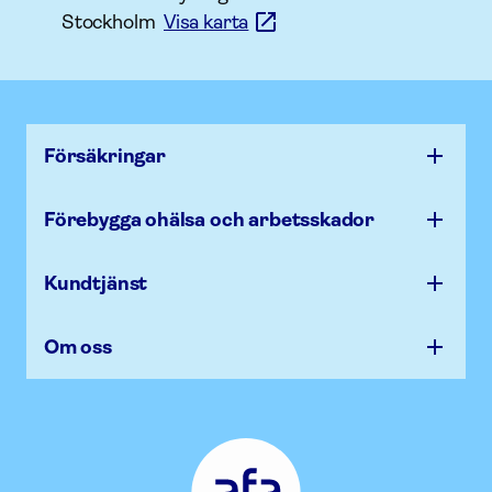
Stockholm
Visa karta
Försäk­ringar
Förebygga ohälsa och arbets­skador
Kundtjänst
Om oss
Afa
Försäkring
-