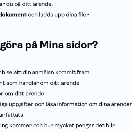
ar du på ditt ärende.
 dokument
och ladda upp dina filer.
 göra på Mina sidor?
ch se att din anmälan kommit fram
t som handlar om ditt ärende
or om ditt ärende
iga upp­gifter och läsa infor­mation om dina ärende
ar fattats
lning kommer och hur mycket pengar det blir