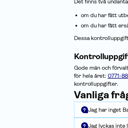
Det finns två undantag
om du har fått utb
om du har fått ersä
Dessa kontrolluppgift
Kontrolluppgif
Gode män och förvalta
för hela året:
0771-8
kontrolluppgifter.
Vanliga fr
Jag har inget B
?
Jag lyckas inte 
?