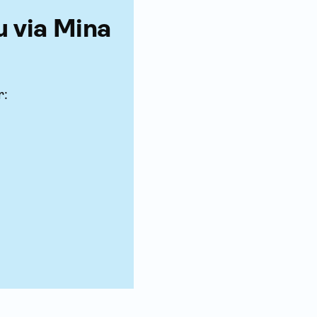
u via Mina
r: