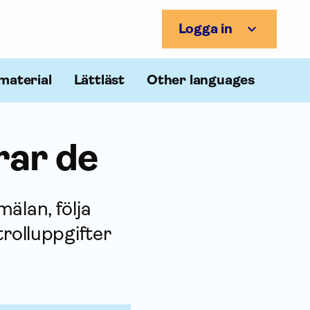
Logga in
material
Lättläst
Other languages
rar de
älan, följa
trolluppgifter