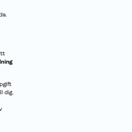
da.
tt
lning
pgift
l dig.
v