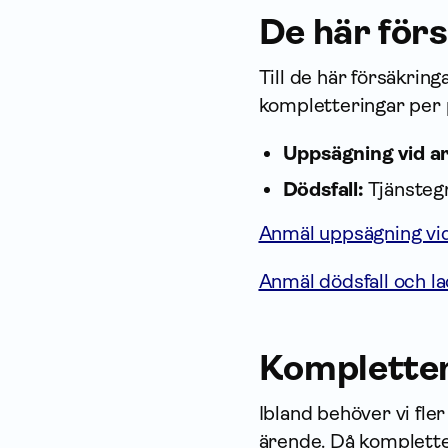
De här förs
Till de här försäk­rin
kompletteringar per 
Uppsägning vid a
Dödsfall:
Tjänste­g
Anmäl uppsägning vid
Anmäl dödsfall och l
Kompletter
Ibland behöver vi fle
ärende. Då komplette