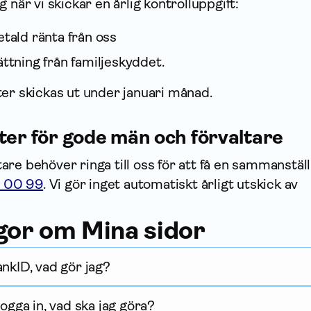
 när vi skickar en årlig kontrolluppgift:
etald ränta från oss
ttning från familje­skyddet.
er skickas ut under januari månad.
ter för gode män och förvaltare
re behöver ringa till oss för att få en sammanstäl
8 00 99
. Vi gör inget automatiskt årligt utskick av
ågor om Mina sidor
ankID, vad gör jag?
logga in, vad ska jag göra?