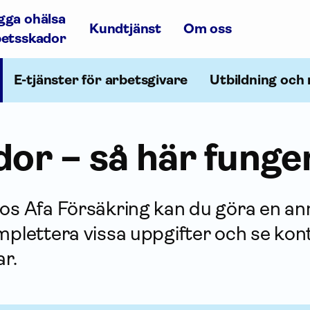
gga ohälsa
Kundtjänst
Om oss
betsskador
E-tjänster för arbetsgivare
Utbildning och 
dor – så här funge
os Afa För­säkring kan du göra en anm
mplettera vissa upp­gifter och se kon
ar.