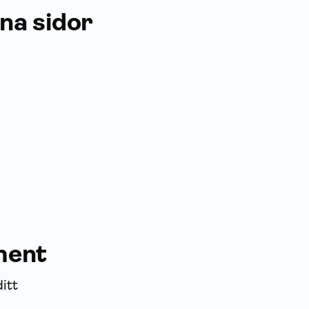
ina sidor
ment
itt