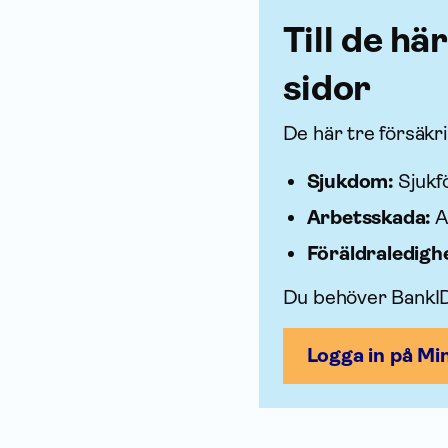
Till de hä
sidor
De här tre försäk­r
Sjukdom:
Sjuk­
Arbetsskada:
A
Föräldraledigh
Du behöver BankID 
Logga in på Mi