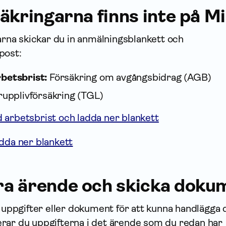
äk­ringarna finns inte på M
garna skickar du in anmälnings­blankett och
post:
rbetsbrist:
För­säkring om avgångs­bidrag (AGB)
rupp­liv­försäkring (TGL)
 arbetsbrist och ladda ner blankett
adda ner blankett
a ärende och skicka doku
r upp­gifter eller dokument för att kunna handlägga d
rar du upp­gifterna i det ärende som du redan har