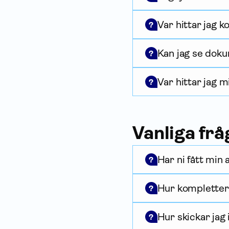
Var hittar jag k
?
Kan jag se doku
?
Var hittar jag m
?
Vanliga frå
Har ni fått min
?
Hur kompletter
?
Hur skickar jag
?