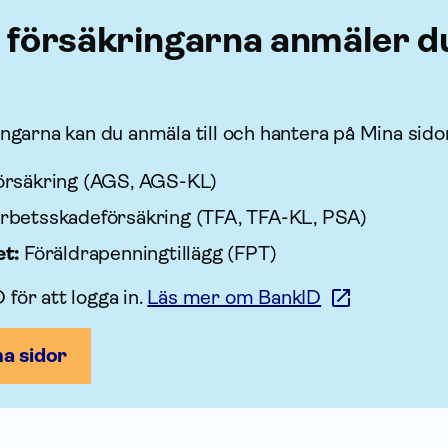
r försäk­ringarna anmäler d
ingarna kan du anmäla till och hantera på Mina sido
försäkring (AGS, AGS-KL)
rbets­skade­försäkring (TFA, TFA-KL, PSA)
et:
Föräldra­penning­tillägg (FPT)
för att logga in.
Läs mer om BankID
na sidor