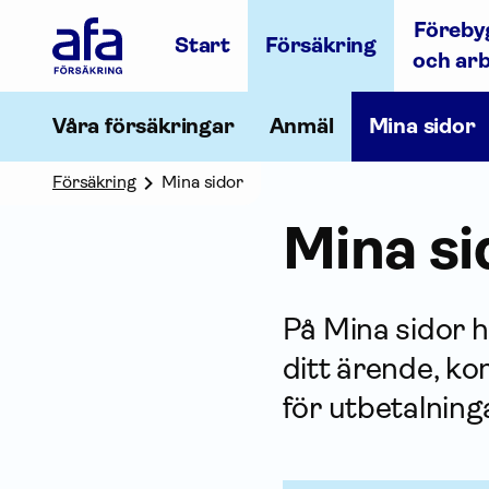
Afa
Föreby
Försäkring
Start
Försäkring
-
och ar
Gå
till
startsidan
Våra försäkringar
Anmäl
Mina sidor
Försäkring
Mina sidor
Mina si
På Mina sidor h
ditt ärende, ko
för utbetalning