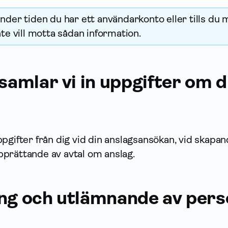
nder tiden du har ett användarkonto eller tills du 
nte vill motta sådan infor­mation.
 samlar vi in upp­gifter om 
ppgifter från dig vid din anslagsansökan, vid skapan
prättande av avtal om anslag.
ing och utlämnande av pers