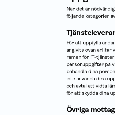
När det är nödvändigt 
följande kategorier a
Tjänstelevera
För att uppfylla änd
angivits ovan anlitar 
ramen för IT-tjänste
person­uppgifter på 
behandla dina person­
inte använda dina upp
och avtal att vidta l
för att skydda dina up
Övriga motta