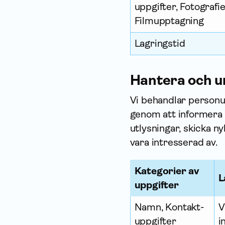
uppgifter, Fotografie
Filmupptagning
Lagringstid
Hantera och u
Vi behandlar person­u
genom att infor­mer
utlysningar, skicka 
vara intresserad av.
Kategorier av
L
upp­gifter
Namn, Kontakt­
V
uppgifter
i