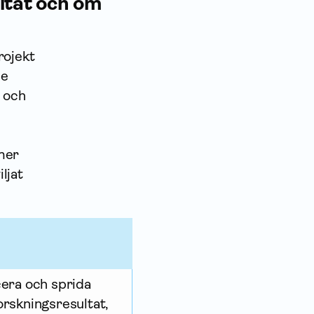
ltat och om
rojekt
de
t och
mer
ljat
cera och sprida
orskningsresultat,