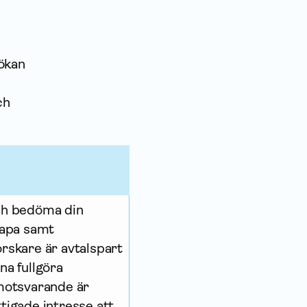
sökan
ch
och bedöma din
kapa samt
orskare är avtalspart
na fullgöra
 motsvarande är
tigade intresse att