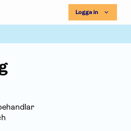
Logga in
g
 behandlar
ch