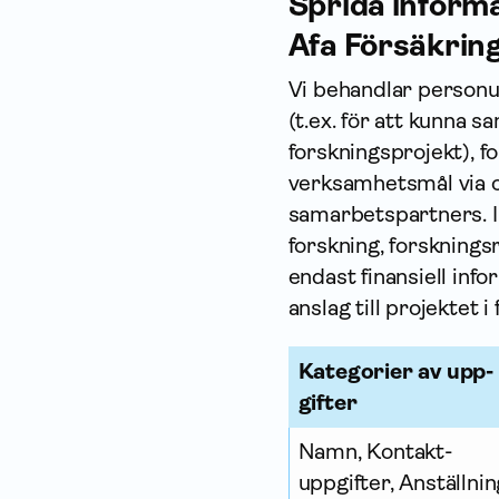
Sprida informa
Afa Försäkrin
Vi behandlar person­u
(t.ex. för att kunna 
forsknings­projekt), 
verksamhets­mål via 
samarbetspartners. I
forskning, forskning
endast finansiell info
anslag till projektet i 
Kategorier av upp­
gifter
Namn, Kontakt­
uppgifter, An­ställni