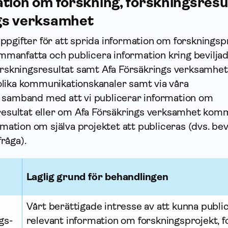
tion om forskning, forskningsresu
gs verksamhet
ppgifter för att sprida infor­mation om forsknings­p
sammanfatta och publicera infor­mation kring bevilja
forskningsresultat samt Afa Försäkrings verksamhe
olika kommunikationskanaler samt via våra
 samband med att vi publicerar infor­mation om
sresultat eller om Afa Försäkrings verksamhet kom
r­mation om själva projektet att publiceras (dvs. bevi
fråga).
Laglig grund för behandlingen
Vårt berättigade intresse av att kunna publi
ngs­
relevant infor­mation om forsknings­projekt, f