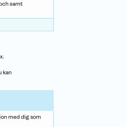
 och samt
x.
u kan
ation med dig som