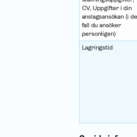
CV, Upp­gifter i din
anslagsansökan (i d
fall du ansöker
personligen)
Lagringstid