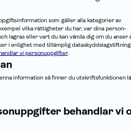
ppgifts­information som gäller alla kategorier av
 exempel vilka rättigheter du har, var dina person­
ch lagras eller vart du kan vända dig om du anser 
ker i enlighet med tillämplig dataskyddslagstiftning
handlar vi personuppgifter
.
dan
enna infor­mation så finner du utskriftsfunktionen l
rson­uppgifter behandlar vi 