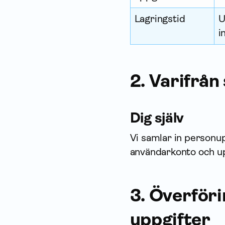
Lagringstid
U
i
2. Varifrån
Dig själv
Vi samlar in person­u
användarkonto och up
3. Överför
uppgifter