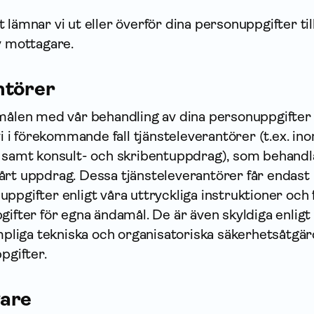
lämnar vi ut eller överför dina person­uppgifter til
v mottagare.
ntörer
amålen med vår behandling av dina person­uppgifte
vi i förekommande fall tjänsteleverantörer (t.ex. in
r samt konsult- och skribentuppdrag), som behandl
vårt uppdrag. Dessa tjänsteleverantörer får endast
uppgifter enligt våra uttryckliga instruktioner och 
­gifter för egna ändamål. De är även skyldiga enligt 
ämpliga tekniska och organisatoriska säkerhetsåtgä
p­gifter.
gare