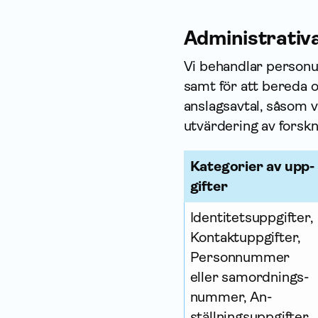
Administrativ
Vi behandlar person­u
samt för att bereda o
anslagsavtal, såsom v
utvärdering av forskn
Kategorier av upp­
gifter
Identitets­uppgifter,
Kontakt­uppgifter,
Personnummer
eller samordnings­
nummer, An­
ställnings­uppgifter,