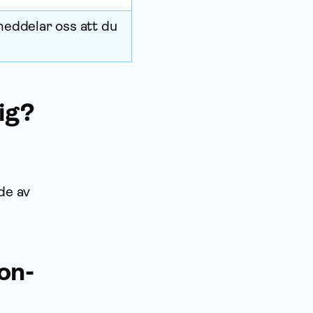
meddelar oss att du
dig?
de av
on­