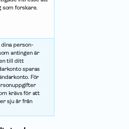
g som forskare.
 dina person­
 som antingen är
 till ditt
ndarkonto sparas
vändarkonto. För
rson­uppgifter
om krävs för att
er sju år från