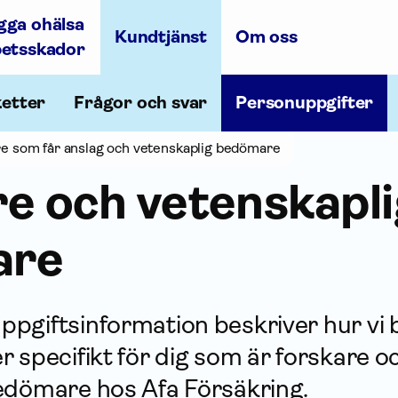
gga ohälsa
Kundtjänst
Om oss
betsskador
ketter
Frågor och svar
Personuppgifter
e som får anslag och vetenskaplig bedömare
e och vetenskapli
are
pgifts­information beskriver hur vi
r specifikt för dig som är forskare o
edömare hos Afa För­säkring.