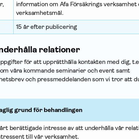
r,
infor­mation om Afa Försäkrings verksamhet
verksamhets­mål.
15 år efter publicering
nderhålla relationer
ppgifter för att upprätthålla kontakten med dig, t.e
a om våra kommande seminarier och event samt
nyhetsbrev och press­meddelanden som vi tror att d
aglig grund för behandlingen
årt berättigade intresse av att underhålla vår rel
ntressent till vår verksamhet.