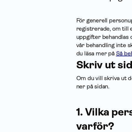
För generell person­u
registrerade, om till
uppgifter behandlas o
vår behandling inte s
du läsa mer på
Så be
Skriv ut si
Om du vill skriva ut d
ner på sidan.
1. Vilka pe
varför?