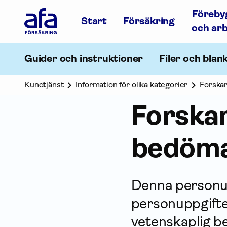
Afa
Föreby
Försäkring
Start
Försäkring
-
och ar
Gå
till
startsidan
Guider och instruktioner
Filer och blan
Kundtjänst
Information för olika kategorier
Forskar
Forskar
bedöm
Denna person­up
person­uppgifte
vetenskaplig b