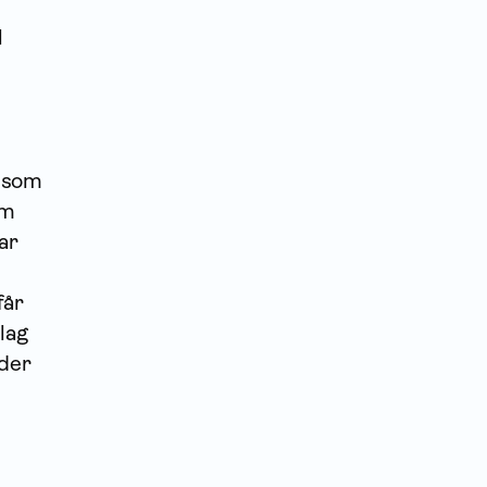
l
r som
om
ar
får
lag
rder