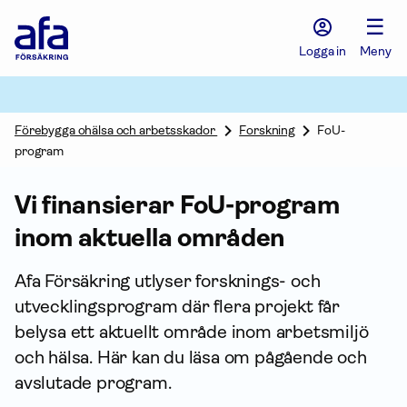
Afa
☰
Försäkring
-
Logga in
Meny
Gå
till
startsidan
Förebygga ohälsa och arbetsskador
Forskning
FoU-
program
Vi finansierar FoU-program
inom aktuella områden
Afa För­säkring utlyser forsknings- och
utvecklingsprogram där flera projekt får
belysa ett aktuellt område inom arbetsmiljö
och hälsa. Här kan du läsa om pågående och
avslutade program.