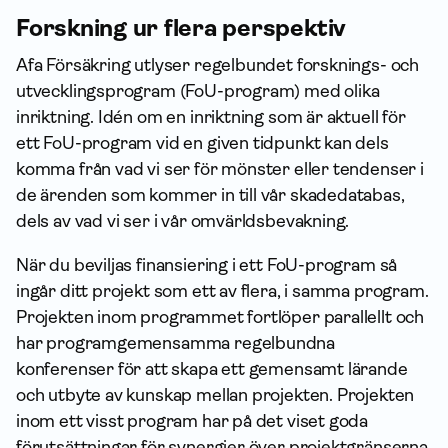
Forskning ur flera perspektiv
Afa För­säkring utlyser regel­bundet forsknings- och
utvecklingsprogram (FoU-program) med olika
inriktning. Idén om en inriktning som är aktuell för
ett FoU-program vid en given tidpunkt kan dels
komma från vad vi ser för mönster eller tendenser i
de ärenden som kommer in till vår skadedatabas,
dels av vad vi ser i vår omvärlds­bevakning.
När du beviljas finansiering i ett FoU-program så
ingår ditt projekt som ett av flera, i samma program.
Projekten inom programmet fortlöper parallellt och
har programgemensamma regel­bundna
konferenser för att skapa ett gemensamt lärande
och utbyte av kunskap mellan projekten. Projekten
inom ett visst program har på det viset goda
förutsättningar för synergier över projektgränserna,