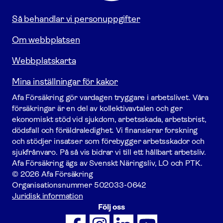
Så behandlar vi personuppgifter
Om webbplatsen
Webbplatskarta
Mina inställningar för kakor
Afa För­säkring gör vardagen tryggare i arbetslivet. Våra
försäk­ringar är en del av kollektivavtalen och ger
ekonomiskt stöd vid sjukdom, arbetsskada, arbetsbrist,
dödsfall och föräldraledighet. Vi finansierar forskning
och stödjer insatser som förebygger arbets­skador och
sjukfrånvaro. På så vis bidrar vi till ett hållbart arbetsliv.
Afa För­säkring ägs av Svenskt Näringsliv, LO och PTK.
© 2026 Afa Försäkring
Organisationsnummer
502033-0642
Juridisk information
Följ oss