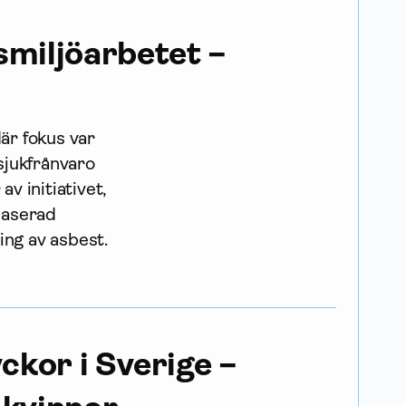
­miljö­arbetet –
där fokus var
 sjukfrånvaro
v initiativet,
baserad
ing av asbest.
yckor i Sverige –