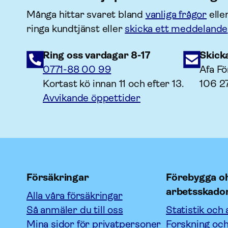
Många hittar svaret bland
vanliga frågor
elle
ringa kundtjänst eller
skicka ett meddelande
Ring oss vardagar 8-17
Skick
0771-88 00 99
Afa Fö
Kortast kö innan 11 och efter 13.
106 2
Avvikande öppettider
Försäkringar
Förebygga oh
arbetsskado
Alla våra försäkringar
Så anmäler du till oss
Statistik och 
Mina sidor för privatpersoner
Forskning och