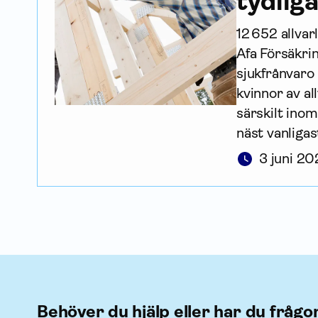
tydlig
12 652 allvar
Afa Försäkrin
sjukfrånvaro
kvinnor av al
särskilt ino
näst vanligas
3 juni 2
Behöver du hjälp eller har du frågo