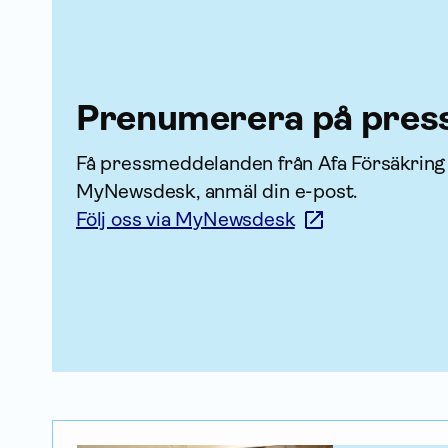
Prenumerera på pres
Få press­meddelanden från Afa För­säkring di
MyNewsdesk, anmäl din e-post.
Följ oss via MyNewsdesk