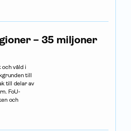
ioner – 35 miljoner
 och våld i
grunden till
 till delar av
rn. FoU-
ken och