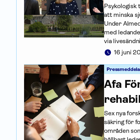
Psykologisk t
att minska s
Under Almeda
med ledande 
via livesändn
16 juni 
Pressmeddel
Afa Fö
rehabil
Sex nya forsk
säkring för 
områden som 
hållbart leda