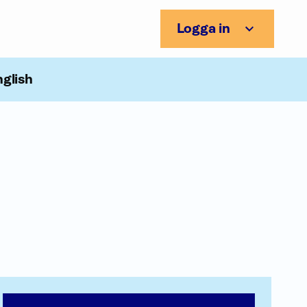
Logga in
nglish