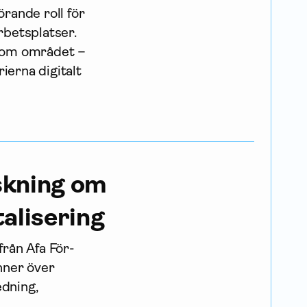
örande roll för
rbetsplatser.
inom området –
ierna digitalt
rskning om
talisering
från Afa För­
nner över
edning,