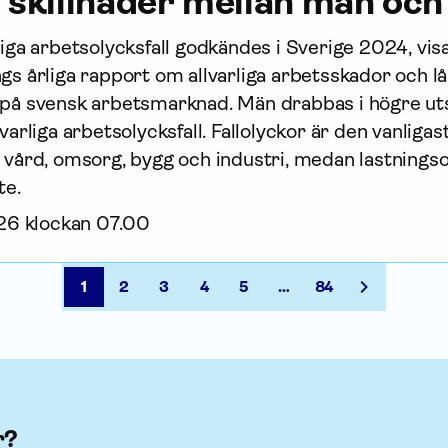
a skillnader mellan män och
liga arbetsolycksfall godkändes i Sverige 2024, visar
gs årliga rapport om allvarliga arbets­skador och l
 på svensk arbets­marknad. Män drabbas i högre ut
lvarliga arbetsolycksfall. Fallolyckor är den vanligas
m vård, omsorg, bygg och industri, medan lastnings
te.
026 klockan 07.00
1
2
3
4
5
…
84
r?