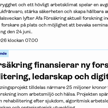
rygghet och ett hövligt arbetsklimat spelar en avg
jukfrånvaro, stärka säkerheten och skapa hållbara a
lsveckan lyfter Afa För­säkring aktuell forskning 
forskare på plats och möjlighet att bevaka seminar
ing den 24 juni..
2026 klockan 07.00
ande
r­säkring finansierar ny fo
itering, ledarskap och digi
nings­projekt tilldelas närmare 25 miljoner kronor 
forskning inom arbetsmiljö och hälsa. Projekten spä
rehabilitering efter sjukdom, algoritmisk arbetsl
rskap och organisatorisk utveckling.