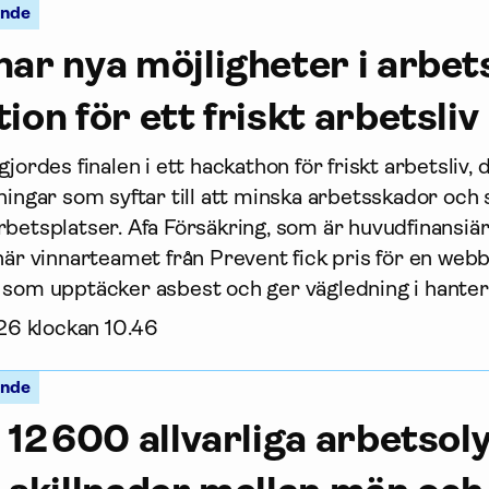
ande
ar nya möjligheter i arbets
ion för ett friskt arbetsliv
gjordes finalen i ett hackathon för friskt arbetsliv, 
ningar som syftar till att minska arbets­skador och
betsplatser. Afa För­säkring, som är huvudfinansiär a
 när vinnarteamet från Prevent fick pris för en web
 som upptäcker asbest och ger vägledning i hanter
26 klockan 10.46
ande
 12 600 allvarliga arbetsol