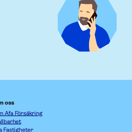
m oss
 Afa Försäkring
llbarhet
a Fastigheter