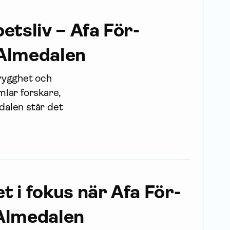
etsliv – Afa För­
 Almedalen
trygghet och
mlar forskare,
dalen står det
t i fokus när Afa För­
 Almedalen