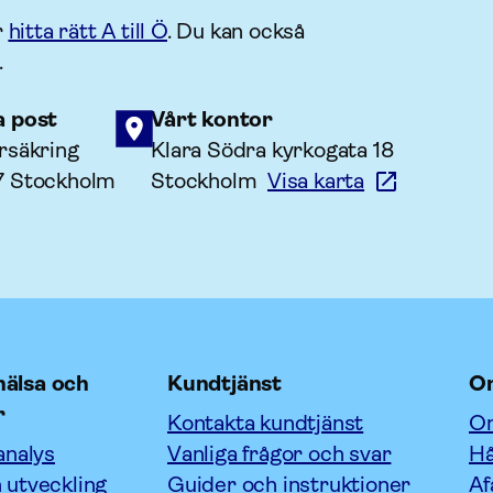
r
hitta rätt A till Ö
. Du kan också
.
a post
Vårt kontor
rsäkring
Klara Södra kyrkogata 18
7 Stockholm
Stockholm
Visa karta
älsa och
Kundtjänst
O
r
Kontakta kundtjänst
Om
analys
Vanliga frågor och svar
Hå
 utveckling
Guider och instruktioner
Af