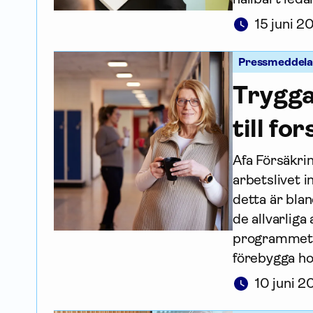
15 juni 
Pressmeddel
Trygga
till fo
Afa För­säkri
arbetslivet 
detta är blan
de allvarlig
programmet 
förebygga ho
10 juni 