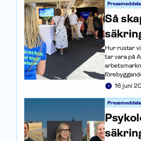
Pressmeddel
Så skap
säkrin
Hur rustar vi
tar vara på A
arbets­markn
förebyggande
16 juni 
Pressmeddel
Psykol
säkrin