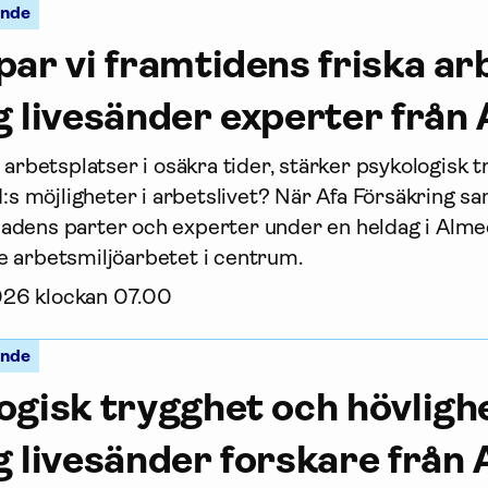
ande
ar vi framtidens friska arb
g livesänder experter från
 arbetsplatser i osäkra tider, stärker psykologisk 
I:s möjligheter i arbetslivet? När Afa För­säkring sa
adens parter och experter under en heldag i Alme
 arbets­miljö­arbetet i centrum.
2026 klockan 07.00
ande
ogisk trygghet och hövlighe
g livesänder forskare från