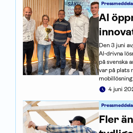
Pressmeddel
AI öppn
innovat
Den 3 juni av
AI-drivna lös
på svenska ar
var på plats
mobillösning
4 juni 20
Pressmeddel
Fler än