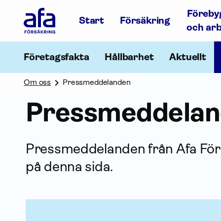
Afa
Föreby
Försäkring
Start
Försäkring
-
och ar
Gå
till
startsidan
Företagsfakta
Hållbarhet
Aktuellt
Om oss
Pressmeddelanden
Press­meddela
Press­meddelanden från Afa För­
på denna sida.