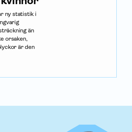
 kvinnor
 ny statistik i
ångvarig
sträckning än
te orsaken,
olyckor är den