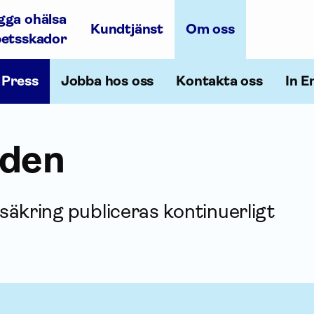
gga ohälsa
Kundtjänst
Om oss
betsskador
Press
Jobba hos oss
Kontakta oss
In E
nden
säkring publiceras kontinuerligt