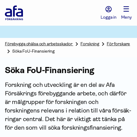
Afa
☰
Försäkring
-
Logga in
Meny
Gå
till
startsidan
Förebygga ohälsa och arbetsskador
Forskning
För forskare
Söka FoU-Finansiering
Söka FoU-Finansiering
Forskning och utveckling är en del av Afa
Försäkrings förebyggande arbete, och därför
är målgrupper för forskningen och
forskningens relevans i relation till våra försäk­
ringar central. Det här är viktigt att tänka på
för den som vill söka forskningsfinansiering.