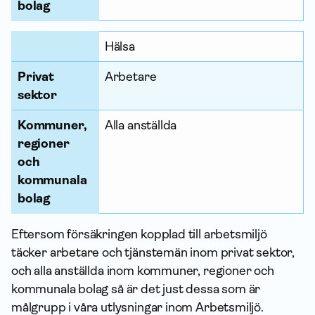
k
bolag
t
o
Hälsa
r
Privat
Arbetare
K
sektor
o
Kommuner,
Alla anställda
m
regioner
m
och
u
kommunala
n
bolag
e
r
Eftersom försäkringen kopplad till arbetsmiljö
,
täcker arbetare och tjänstemän inom privat sektor,
r
och alla anställda inom kommuner, regioner och
e
kommunala bolag så är det just dessa som är
g
målgrupp i våra utlysningar inom Arbetsmiljö.
i