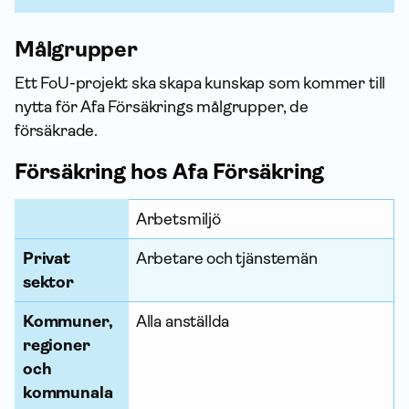
Målgrupper
Ett FoU-projekt ska skapa kunskap som kommer till
nytta för Afa Försäkrings målgrupper, de
försäkrade.
För­säkring hos Afa För­säkring
Arbetsmiljö
P
r
Privat
Arbetare och tjänstemän
i
sektor
v
a
Kommuner,
Alla anställda
t
regioner
s
och
e
kommunala