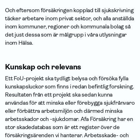
o
Och eftersom försäkringen kopplad till sjukskrivning
n
täcker arbetare inom privat sektor, och alla anställda
e
inom kommuner, regioner och kommunala bolag så
r
det just dessa som är målgrupp i våra utlysningar
o
inom Hälsa.
c
h
k
Kunskap och relevans
o
Ett FoU-projekt ska tydligt belysa och försöka fylla
m
kunskapsluckor som finns i redan befintlig forskning.
m
Resultaten från ett projekt ska sedan kunna
u
användas för att minska eller förebygga sjukfrånvaro
n
eller förbättra arbetsmiljön och därmed minska
a
arbets­skador och -sjukdomar. Afa För­säkring har en
l
stor skadedatabas som är ett register över de
a
försäk­rings­ärenden vi hanterar. Arbetsskade- och
b