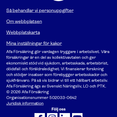
Så behandlar vi personuppgifter
Om webbplatsen
Webbplatskarta
Mina inställningar för kakor
Afa För­säkring gör vardagen tryggare i arbetslivet. Våra
försäk­ringar är en del av kollektivavtalen och ger
ekonomiskt stöd vid sjukdom, arbetsskada, arbetsbrist,
dödsfall och föräldraledighet. Vi finansierar forskning
och stödjer insatser som förebygger arbets­skador och
sjukfrånvaro. På så vis bidrar vi till ett hållbart arbetsliv.
Afa För­säkring ägs av Svenskt Näringsliv, LO och PTK.
© 2026 Afa Försäkring
Organisationsnummer
502033-0642
Juridisk information
Följ oss