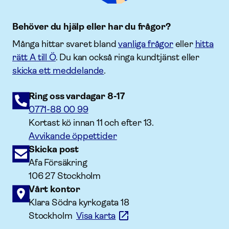
Behöver du hjälp eller har du frågor?
Många hittar svaret bland
vanliga frågor
eller
hitta
rätt A till Ö
. Du kan också ringa kundtjänst eller
skicka ett meddelande
.
Ring oss vardagar 8-17
0771-88 00 99
Kortast kö innan 11 och efter 13.
Avvikande öppettider
Skicka post
Afa Försäkring
106 27 Stockholm
Vårt kontor
Klara Södra kyrkogata 18
Stockholm
Visa karta