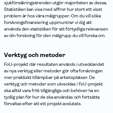
sjuk­försäkrings­ärenden utgör majoriteten av dessa.
o
Statistiken kan visa med siffror hur stort ett visst
l
problem är hos våra målgrupper. Om du vill söka
a
forskningsfinansiering uppmuntrar vi dig att
g
använda den statistiken för att förtydliga relevansen
av din forskning för den målgrupp du vill forska om.
Verktyg och metoder
FoU-projekt där resultaten används i utvecklandet
av nya verktyg eller metoder gör ofta forskningen
mer praktiskt tillämpbar på arbetsplatser. De
verktyg och metoder som utvecklas i FoU-projekt
ska alltid vara fritt tillgängliga och behöver ha en
tydlig plan för hur de ska användas och fortsätta
förvaltas efter att ett projekt avslutats.