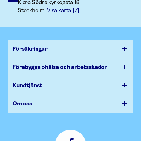
Klara Södra kyrkogata 18
Stockholm
Visa karta
Försäk­ringar
Förebygga ohälsa och arbets­skador
Kundtjänst
Om oss
Afa
Försäkring