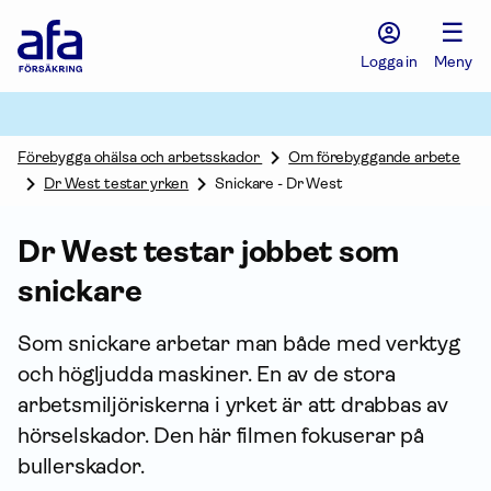
Afa
☰
Försäkring
-
Logga in
Meny
Gå
till
startsidan
Förebygga ohälsa och arbetsskador
Om förebyggande arbete
Dr West testar yrken
Snickare - Dr West
Dr West testar jobbet som
snickare
Som snickare arbetar man både med verktyg
och högljudda maskiner. En av de stora
arbetsmiljöriskerna i yrket är att drabbas av
hörselskador. Den här filmen fokuserar på
bullerskador.