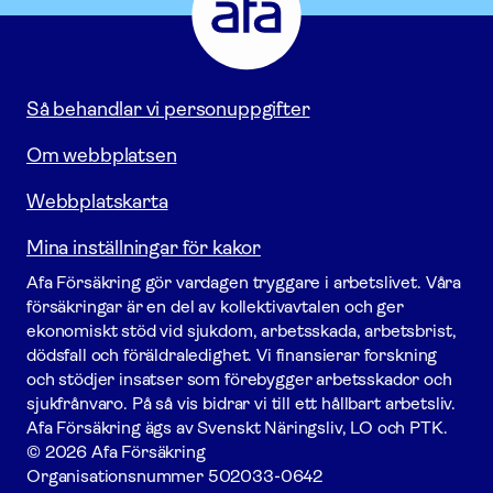
-
Gå
till
startsidan
Så behandlar vi personuppgifter
Om webbplatsen
Webbplatskarta
Mina inställningar för kakor
Afa För­säkring gör vardagen tryggare i arbetslivet. Våra
försäk­ringar är en del av kollektivavtalen och ger
ekonomiskt stöd vid sjukdom, arbetsskada, arbetsbrist,
dödsfall och föräldraledighet. Vi finansierar forskning
och stödjer insatser som förebygger arbets­skador och
sjukfrånvaro. På så vis bidrar vi till ett hållbart arbetsliv.
Afa För­säkring ägs av Svenskt Näringsliv, LO och PTK.
© 2026 Afa Försäkring
Organisationsnummer
502033-0642