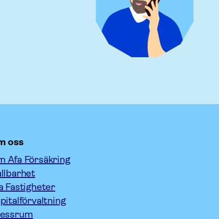
m oss
 Afa Försäkring
llbarhet
a Fastigheter
pitalförvaltning
ressrum