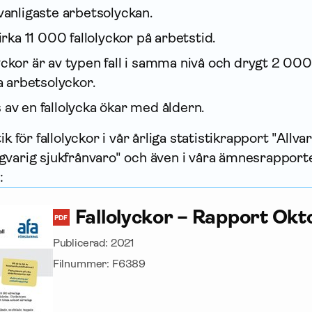
 vanligaste arbetsolyckan.
irka 11 000 fallolyckor på arbets­tid.
yckor är av typen fall i samma nivå och drygt 2 000
ga arbetsolyckor.
 av en fallolycka ökar med åldern.
k för fallolyckor i vår årliga statistik­rapport "
Allvar
gvarig sjukfrånvaro"
och även i våra ämnesrapport
:
Fallolyckor – Rapport Ok
PDF
Publicerad:
2021
Filnummer:
F6389