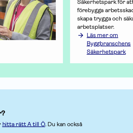
Säkerhetspark för att
förebygga arbets­ska
skapa trygga och säkr
arbetsplatser.
Läs mer om
Byggbranschens
Säkerhetspark
r?
r
hitta rätt A till Ö
. Du kan också
.