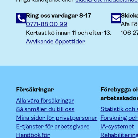
Ring oss vardagar 8-17
Skick
0771-88 00 99
Afa Fö
Kortast kö innan 11 och efter 13.
106 2
Avvikande öppettider
Försäkringar
Förebygga oh
arbetsskado
Alla våra försäkringar
Så anmäler du till oss
Statistik och 
Mina sidor för privatpersoner
Forskning och
E-tjänster för arbetsgivare
IA-systemet
Handbok för
Rehabiliterin