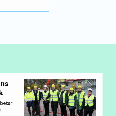
ens
k
betar 
 