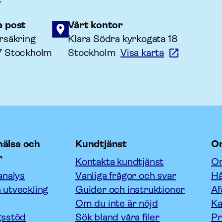
a post
Vårt kontor
rsäkring
Klara Södra kyrkogata 18
7 Stockholm
Stockholm
Visa karta
älsa och
Kundtjänst
O
r
Kontakta kundtjänst
Om
analys
Vanliga frågor och svar
Hå
 utveckling
Guider och instruktioner
Af
Om du inte är nöjd
Ka
gsstöd
Sök bland våra filer
P