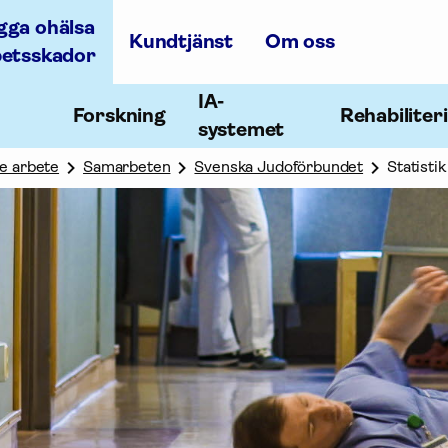
gga ohälsa
Kundtjänst
Om oss
betsskador
IA-
Forskning
Rehabiliter
systemet
e arbete
Samarbeten
Svenska Judoförbundet
Statistik