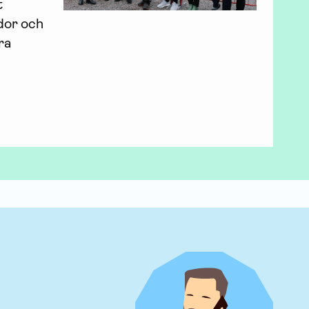
 
dor och 
a 