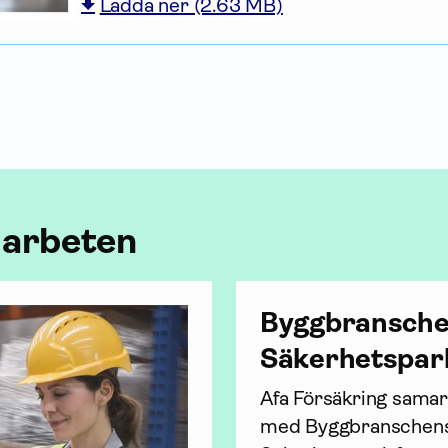
Ladda ner (2.63 MB)
marbeten
Byggbransch
Säkerhetspar
Afa För­säkring sam­ar
med Byggbranschens