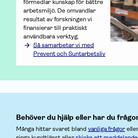
förmedlar kunskap för bättre 
arbetsmiljö. De omvandlar 
resultat av forskningen vi 
finansierar till praktiskt 
användbara verktyg.
Så samarbetar vi med
Prevent och Suntarbetsliv
Behöver du hjälp eller har du frågo
Många hittar svaret bland
vanliga frågor
elle
ringa kundtjänst eller
skicka ett meddelande