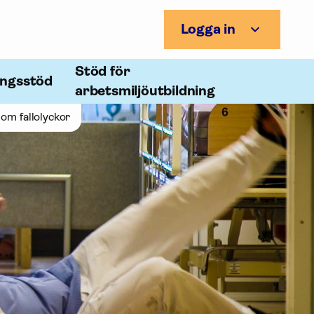
Logga in
Stöd för
ingsstöd
arbetsmiljöutbildning
 om fallolyckor