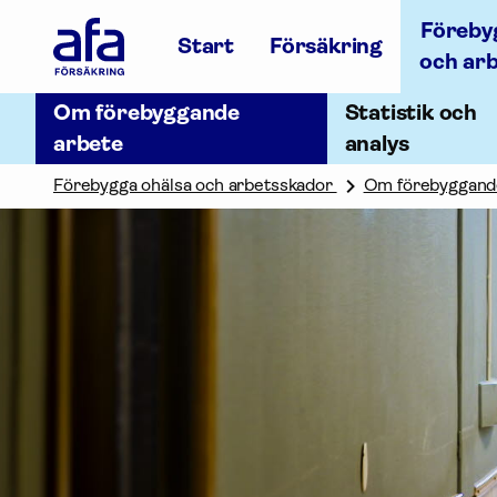
Afa
Föreby
Försäkring
Start
Försäkring
-
och ar
Gå
till
Om förebyggande
Statistik och
startsidan
arbete
analys
Förebygga ohälsa och arbetsskador
Om förebyggand