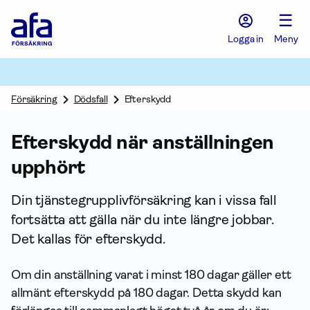
Afa
☰
Försäkring
-
Logga in
Meny
Gå
till
startsidan
Försäkring
Dödsfall
Efterskydd
Efterskydd när anställningen
upphört
Din tjänste­grupp­liv­försäkring kan i vissa fall
fortsätta att gälla när du inte längre jobbar.
Det kallas för efterskydd.
Om din an­ställning varat i minst 180 dagar gäller ett
allmänt efterskydd på 180 dagar. Detta skydd kan