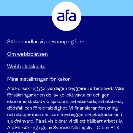
Afa
Försäkring
-
Gå
till
startsidan
Så behandlar vi personuppgifter
Om webbplatsen
Webbplatskarta
Mina inställningar för kakor
Afa För­säkring gör vardagen tryggare i arbetslivet. Våra
försäk­ringar är en del av kollektivavtalen och ger
ekonomiskt stöd vid sjukdom, arbetsskada, arbetsbrist,
dödsfall och föräldraledighet. Vi finansierar forskning
och stödjer insatser som förebygger arbets­skador och
sjukfrånvaro. På så vis bidrar vi till ett hållbart arbetsliv.
Afa För­säkring ägs av Svenskt Näringsliv, LO och PTK.