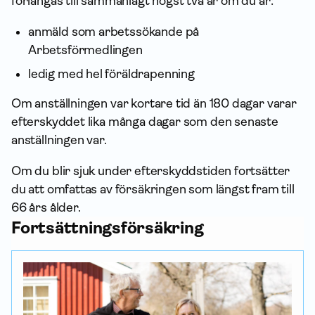
förlängas till sammanlagt högst två år om du är:
anmäld som arbetssökande på
Arbetsförmedlingen
ledig med hel föräldrapenning
Om anställningen var kortare tid än 180 dagar varar
efterskyddet lika många dagar som den senaste
anställningen var.
Om du blir sjuk under efterskyddstiden fortsätter
du att omfattas av försäkringen som längst fram till
66 års ålder.
Fort­sättnings­försäkring