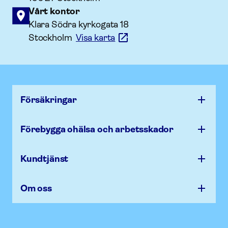
Vårt kontor
Klara Södra kyrkogata 18
Stockholm
Visa karta
Försäk­ringar
Förebygga ohälsa och arbets­skador
Kundtjänst
Om oss