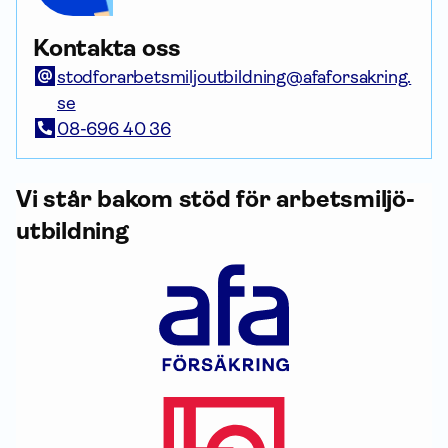
Kontakta oss
stodforarbetsmiljoutbildning@afaforsakring.
se
08-696 40 36
Vi står bakom stöd för arbets­miljö­
utbildning