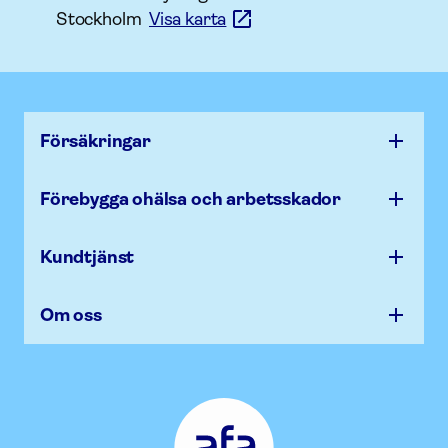
Stockholm
Visa karta
Försäk­ringar
Förebygga ohälsa och arbets­skador
Kundtjänst
Om oss
Afa
Försäkring
-