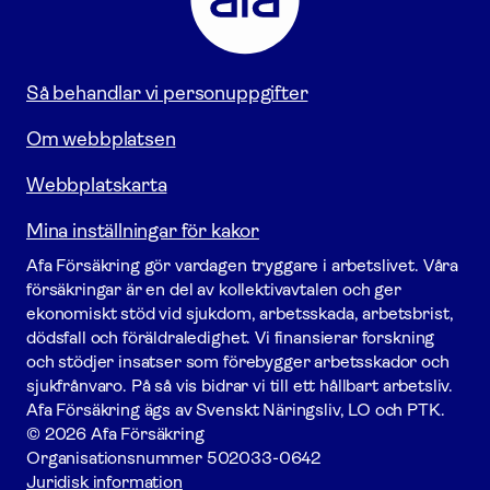
Gå
till
startsidan
Så behandlar vi personuppgifter
Om webbplatsen
Webbplatskarta
Mina inställningar för kakor
Afa För­säkring gör vardagen tryggare i arbetslivet. Våra
försäk­ringar är en del av kollektivavtalen och ger
ekonomiskt stöd vid sjukdom, arbetsskada, arbetsbrist,
dödsfall och föräldraledighet. Vi finansierar forskning
och stödjer insatser som förebygger arbets­skador och
sjukfrånvaro. På så vis bidrar vi till ett hållbart arbetsliv.
Afa För­säkring ägs av Svenskt Näringsliv, LO och PTK.
© 2026 Afa Försäkring
Organisationsnummer
502033-0642
Juridisk information