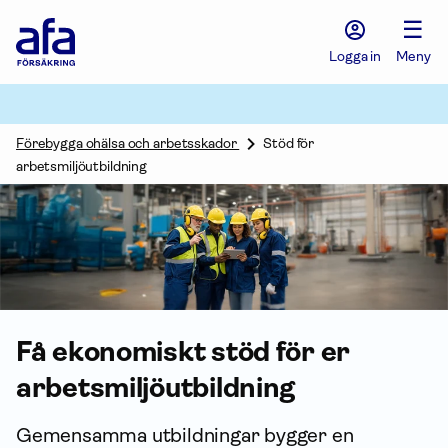
Afa
☰
Försäkring
-
Logga in
Meny
Gå
till
startsidan
Förebygga ohälsa och arbetsskador
Stöd för
arbetsmiljöutbildning
Få ekonomiskt stöd för er
arbets­miljö­utbildning
Gemensamma utbildningar bygger en