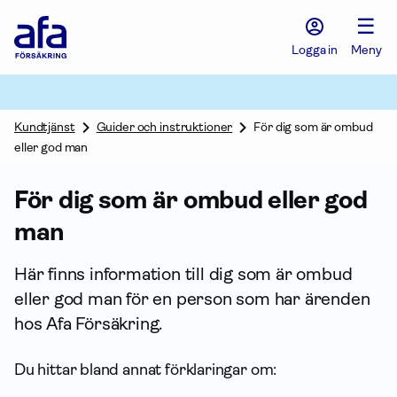
Afa
☰
Försäkring
-
Logga in
Meny
Gå
till
startsidan
Kundtjänst
Guider och instruktioner
För dig som är ombud
eller god man
För dig som är ombud eller god
man
Här finns infor­mation till dig som är ombud
eller god man för en person som har ärenden
hos Afa För­säkring.
Du hittar bland annat förklaringar om: