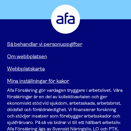
Afa
Försäkring
-
Gå
till
startsidan
Så behandlar vi personuppgifter
Om webbplatsen
Webbplatskarta
Mina inställningar för kakor
Afa För­säkring gör vardagen tryggare i arbetslivet. Våra
försäk­ringar är en del av kollektivavtalen och ger
ekonomiskt stöd vid sjukdom, arbetsskada, arbetsbrist,
dödsfall och föräldraledighet. Vi finansierar forskning
och stödjer insatser som förebygger arbets­skador och
sjukfrånvaro. På så vis bidrar vi till ett hållbart arbetsliv.
Afa För­säkring ägs av Svenskt Näringsliv, LO och PTK.