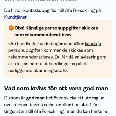
Du hittar kontakt­uppgifter till Afa För­säkring på
Kundtjänst
.
Obs! Känsliga person­uppgifter skickas
som rekommenderat brev
Om handlingarna du begär innehåller
känsliga
person­uppgifter
kommer de skickas som
rekommenderat brev. Du får då en avisering om
att du kan hämta ut handlingarna på ett
närliggande utlämningsställe.
Vad som krävs för att vara god man
Du som är
god man
behöver skicka ett utdrag ur
överförmyndarens register eller beslutet från
tingsrätten till Afa För­säkring innan du kan hantera