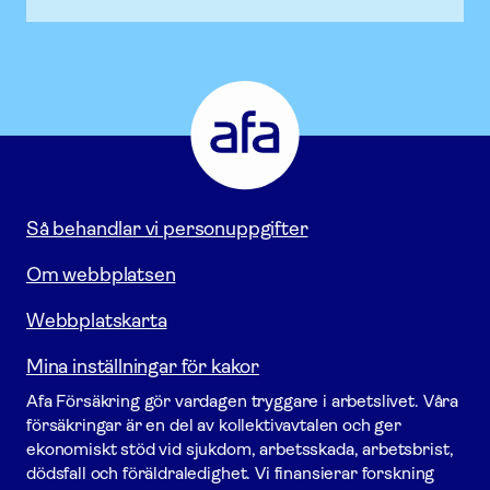
Afa
Försäkring
-
Gå
till
startsidan
Så behandlar vi personuppgifter
Om webbplatsen
Webbplatskarta
Mina inställningar för kakor
Afa För­säkring gör vardagen tryggare i arbetslivet. Våra
försäk­ringar är en del av kollektivavtalen och ger
ekonomiskt stöd vid sjukdom, arbetsskada, arbetsbrist,
dödsfall och föräldraledighet. Vi finansierar forskning