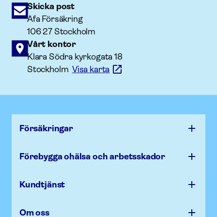
Skicka post
Afa Försäkring
106 27 Stockholm
Vårt kontor
Klara Södra kyrkogata 18
Stockholm
Visa karta
Försäk­ringar
Förebygga ohälsa och arbets­skador
Kundtjänst
Om oss