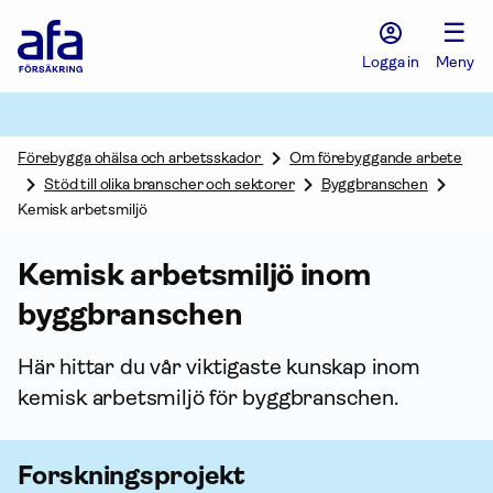
Afa
☰
Försäkring
-
Logga in
Meny
Gå
till
startsidan
Förebygga ohälsa och arbetsskador
Om förebyggande arbete
Stöd till olika branscher och sektorer
Byggbranschen
Kemisk arbetsmiljö
Kemisk arbetsmiljö inom
byggbranschen
Här hittar du vår viktigaste kunskap inom
kemisk arbetsmiljö för byggbranschen.
Forsknings­projekt