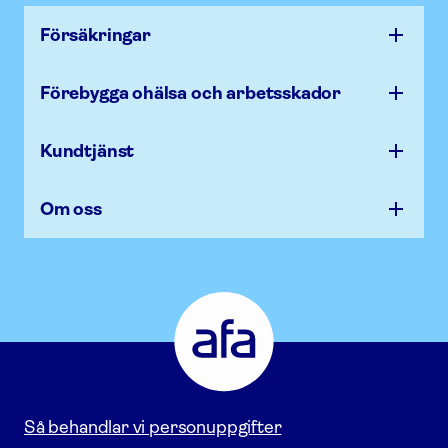
Försäk­ringar
Förebygga ohälsa och arbets­skador
Kundtjänst
Om oss
Afa
Försäkring
-
Gå
till
startsidan
Så behandlar vi personuppgifter