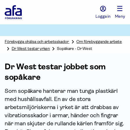
Afa
☰
Försäkring
-
Logga in
Meny
Gå
till
startsidan
Förebygga ohälsa och arbetsskador
Om förebyggande arbete
Dr West testar yrken
Sopåkare - Dr West
Dr West testar jobbet som
sopåkare
Som sopåkare hanterar man tunga plastkärl
med hushållsavfall. En av de stora
arbetsmiljöriskerna i yrket är att drabbas av
vibrationsskador i armar, händer och fingrar
när man skjuter de rullande kärlen framför sig.