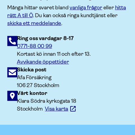
Många hittar svaret bland
vanliga frågor
eller
hitta
rätt A till Ö
. Du kan också ringa kundtjänst eller
skicka ett meddelande
.
Ring oss vardagar 8-17
0771-88 00 99
Kortast kö innan 11 och efter 13.
Avvikande öppettider
Skicka post
Afa Försäkring
106 27 Stockholm
Vårt kontor
Klara Södra kyrkogata 18
Stockholm
Visa karta