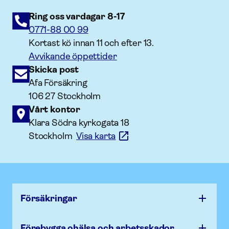
Ring oss vardagar 8-17
0771-88 00 99
Kortast kö innan 11 och efter 13.
Avvikande öppettider
Skicka post
Afa Försäkring
106 27 Stockholm
Vårt kontor
Klara Södra kyrkogata 18
Stockholm
Visa karta
Försäk­ringar
Förebygga ohälsa och arbets­skador