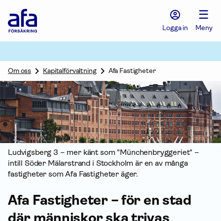
Afa
☰
Försäkring
-
Logga in
Meny
Gå
till
startsidan
Om oss
Kapitalförvaltning
Afa Fastigheter
Ludvigsberg 3 – mer känt som "Münchenbryggeriet" –
intill Söder Mälarstrand i Stockholm är en av många
fastigheter som Afa Fastigheter äger.
Afa Fastigheter – för en stad
där människor ska trivas