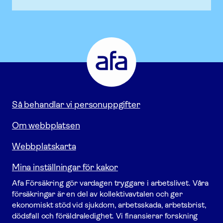
Afa
Försäkring
-
Gå
till
startsidan
Så behandlar vi personuppgifter
Om webbplatsen
Webbplatskarta
Mina inställningar för kakor
Afa För­säkring gör vardagen tryggare i arbetslivet. Våra
försäk­ringar är en del av kollektivavtalen och ger
ekonomiskt stöd vid sjukdom, arbetsskada, arbetsbrist,
dödsfall och föräldraledighet. Vi finansierar forskning