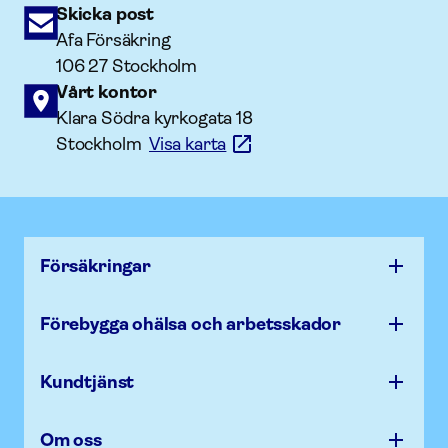
Skicka post
Afa Försäkring
106 27 Stockholm
Vårt kontor
Klara Södra kyrkogata 18
Stockholm
Visa karta
Försäk­ringar
Förebygga ohälsa och arbets­skador
Kundtjänst
Om oss