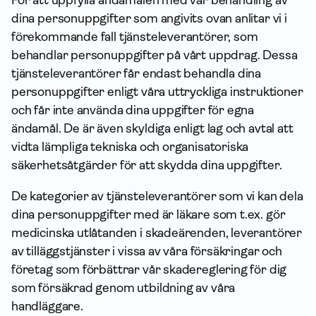
För att uppfylla ändamålen med vår behandling av
dina person­uppgifter som angivits ovan anlitar vi i
förekommande fall tjänsteleverantörer, som
behandlar person­uppgifter på vårt uppdrag. Dessa
tjänsteleverantörer får endast behandla dina
person­uppgifter enligt våra uttryckliga instruktioner
och får inte använda dina upp­gifter för egna
ändamål. De är även skyldiga enligt lag och avtal att
vidta lämpliga tekniska och organisatoriska
säkerhetsåtgärder för att skydda dina upp­gifter.
De kategorier av tjänsteleverantörer som vi kan dela
dina person­uppgifter med är läkare som t.ex. gör
medicinska utlåtanden i skadeärenden, leverantörer
av tilläggstjänster i vissa av våra försäk­ringar och
företag som förbättrar vår skadereglering för dig
som försäkrad genom utbildning av våra
handläggare.