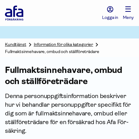
Afa
☰
Försäkring
-
Logga in
Meny
Gå
till
startsidan
Kundtjänst
Information för olika kategorier
Fullmaktsinnehavare, ombud och ställföreträdare
Full­makts­innehavare, ombud
och ställföreträdare
Denna person­uppgifts­information beskriver
hur vi behandlar person­uppgifter specifikt för
dig som är full­makts­innehavare, ombud eller
ställföreträdare för en försäkrad hos Afa För­
säkring.