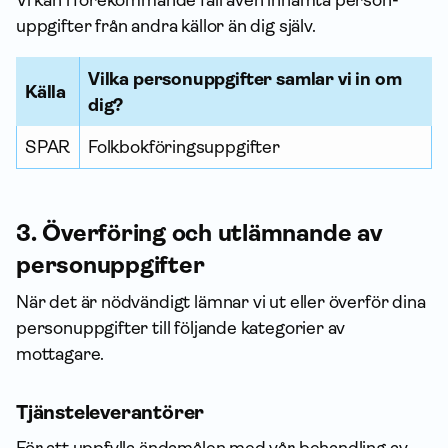
Vi kan i förekommande fall även inhämta person­
uppgifter från andra källor än dig själv.
Vilka person­uppgifter samlar vi in om
Källa
dig?
SPAR
Folk­bokförings­uppgifter
3. Överföring och utlämnande av
person­uppgifter
När det är nödvändigt lämnar vi ut eller överför dina
person­uppgifter till följande kategorier av
mottagare.
Tjänsteleverantörer