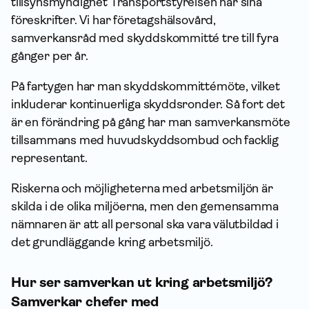
tillsynsmyndighet Transportstyrelsen har sina
föreskrifter. Vi har företagshälsovård,
samverkansråd med skyddskommitté tre till fyra
gånger per år.
På fartygen har man skyddskommittémöte, vilket
inkluderar kontinuerliga skyddsronder. Så fort det
är en förändring på gång har man samverkansmöte
tillsammans med huvudskyddsombud och facklig
representant.
Riskerna och möjligheterna med arbetsmiljön är
skilda i de olika miljöerna, men den gemensamma
nämnaren är att all personal ska vara välutbildad i
det grund­läggande kring arbetsmiljö.
Hur ser samverkan ut kring arbetsmiljö?
Samverkar chefer med