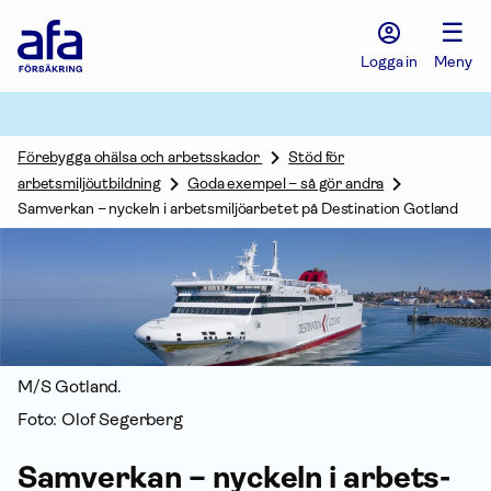
Afa
☰
Försäkring
-
Logga in
Meny
Gå
till
startsidan
Förebygga ohälsa och arbetsskador
Stöd för
arbetsmiljöutbildning
Goda exempel – så gör andra
Samverkan – nyckeln i arbetsmiljöarbetet på Destination Gotland
M/S Gotland.
Foto: Olof Segerberg
Samverkan – nyckeln i arbets­