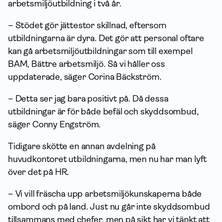
arbets­miljö­utbildning i två år.
– Stödet gör jättestor skillnad, eftersom
utbildningarna är dyra. Det gör att personal oftare
kan gå arbets­miljö­utbildningar som till exempel
BAM, Bättre arbetsmiljö. Så vi håller oss
uppdaterade, säger Corina Bäckström.
– Detta ser jag bara positivt på. Då dessa
utbildningar är för både befäl och skydds­ombud,
säger Conny Engström.
Tidigare skötte en annan avdelning på
huvudkontoret utbildningarna, men nu har man lyft
över det på HR.
– Vi vill fräscha upp arbetsmiljökunskaperna både
ombord och på land. Just nu går inte skydds­ombud
tillsammans med chefer, men på sikt har vi tänkt att