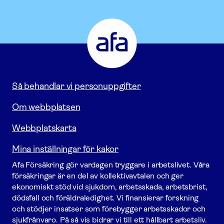
Afa
Försäkring
-
Gå
till
startsidan
Så behandlar vi personuppgifter
Om webbplatsen
Webbplatskarta
Mina inställningar för kakor
Afa För­säkring gör vardagen tryggare i arbetslivet. Våra
försäk­ringar är en del av kollektivavtalen och ger
ekonomiskt stöd vid sjukdom, arbetsskada, arbetsbrist,
dödsfall och föräldraledighet. Vi finansierar forskning
och stödjer insatser som förebygger arbets­skador och
sjukfrånvaro. På så vis bidrar vi till ett hållbart arbetsliv.