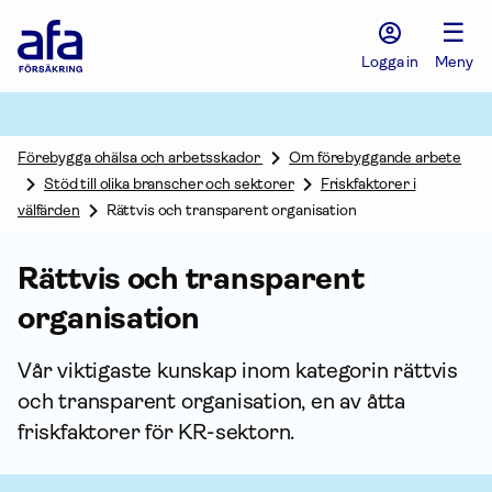
Afa
☰
Försäkring
-
Logga in
Meny
Gå
till
startsidan
Förebygga ohälsa och arbetsskador
Om förebyggande arbete
Stöd till olika branscher och sektorer
Friskfaktorer i
välfärden
Rättvis och transparent organisation
Rättvis och transparent
organisation
Vår viktigaste kunskap inom kategorin rättvis
och transparent organisation, en av åtta
friskfaktorer för KR-sektorn.