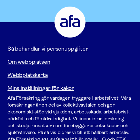
Afa
Försäkring
-
Gå
till
startsidan
Så behandlar vi personuppgifter
Om webbplatsen
Webbplatskarta
Mina inställningar för kakor
Afa För­säkring gör vardagen tryggare i arbetslivet. Våra
försäk­ringar är en del av kollektivavtalen och ger
ekonomiskt stöd vid sjukdom, arbetsskada, arbetsbrist,
dödsfall och föräldraledighet. Vi finansierar forskning
och stödjer insatser som förebygger arbets­skador och
sjukfrånvaro. På så vis bidrar vi till ett hållbart arbetsliv.
Afa För­säkring ägs av Svenskt Näringsliv, LO och PTK.