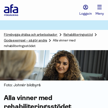
Afa
☰
Försäkring
-
Logga in
Meny
Gå
till
startsidan
Förebygga ohälsa och arbetsskador
Rehabiliteringsstöd
Goda exempel – så gör andra
Alla vinner med
rehabiliteringsstödet
Foto: Johnér bildbyrå
Alla vinner med
rehabiliteringsstödet