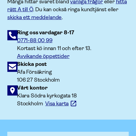
Många hittar svaret bland
vanliga frågor
eller
hitta
rätt A till Ö
. Du kan också ringa kundtjänst eller
skicka ett meddelande
.
Ring oss vardagar 8-17
0771-88 00 99
Kortast kö innan 11 och efter 13.
Avvikande öppettider
Skicka post
Afa Försäkring
106 27 Stockholm
Vårt kontor
Klara Södra kyrkogata 18
Stockholm
Visa karta