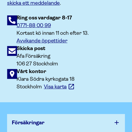
skicka ett meddelande
.
Ring oss vardagar 8-17
0771-88 00 99
Kortast kö innan 11 och efter 13.
Avvikande öppettider
Skicka post
Afa Försäkring
106 27 Stockholm
Vårt kontor
Klara Södra kyrkogata 18
Stockholm
Visa karta
Försäk­ringar