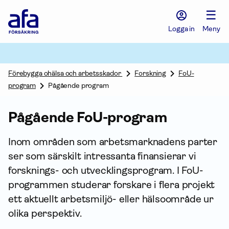
Afa
☰
Försäkring
-
Logga in
Meny
Gå
till
startsidan
Förebygga ohälsa och arbetsskador
Forskning
FoU-
program
Pågående program
Pågående FoU-program
Inom områden som arbets­marknadens parter
ser som särskilt intressanta finansierar vi
forsknings- och utvecklingsprogram. I FoU-
programmen studerar forskare i flera ­projekt
ett aktuellt arbetsmiljö- eller hälsoområde ur
olika perspektiv.