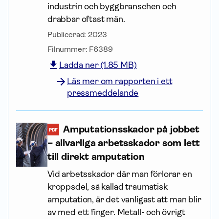
industrin och byggbranschen och
drabbar oftast män.
Publicerad:
2023
Filnummer:
F6389
Ladda ner (1.85 MB)
Läs mer om rapporten i ett
pressmeddelande
Amputationsskador på jobbet
PDF
– allvarliga arbets­skador som lett
till direkt amputation
Vid arbets­skador där man förlorar en
kroppsdel, så kallad traumatisk
amputation, är det vanligast att man blir
av med ett finger. Metall- och övrigt