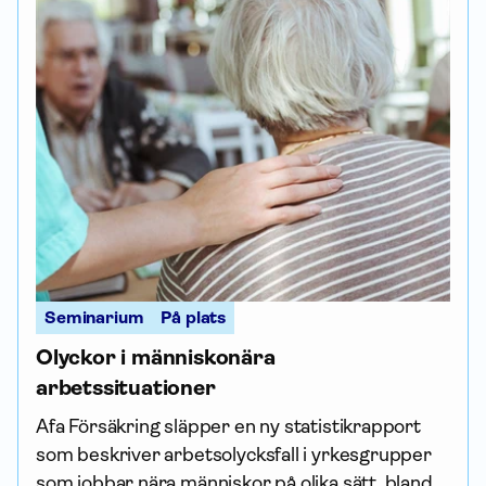
Seminarium
På plats
Olyckor i människonära
arbetssituationer
Afa För­säkring släpper en ny statistik­rapport
som beskriver arbetsolycksfall i yrkesgrupper
som jobbar nära människor på olika sätt, bland