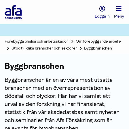
Afa
☰
Försäkring
-
Logga in
Meny
Gå
till
startsidan
Förebygga ohälsa och arbetsskador
Om förebyggande arbete
Stöd till olika branscher och sektorer
Byggbranschen
Byggbranschen
Byggbranschen är en av våra mest utsatta
branscher med en överrepresentation av
dödsfall och olyckor. Här har vi samlat ett
urval av den forskning vi har finansierat,
statistik från vår skadedatabas samt nyheter
och seminarier från Afa För­säkring som är
relevanta för byggbranschen.