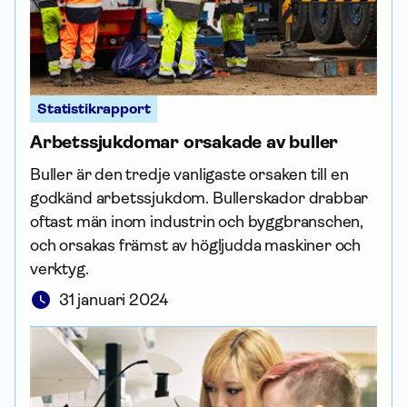
Statistikrapport
Arbets­sjuk­domar orsakade av buller
Buller är den tredje vanligaste orsaken till en
godkänd arbets­sjuk­dom. Bullerskador drabbar
oftast män inom industrin och byggbranschen,
och orsakas främst av högljudda maskiner och
verktyg.
31 januari 2024