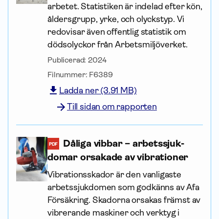
arbetet. Statistiken är indelad efter kön,
åldersgrupp, yrke, och olyckstyp. Vi
redovisar även offentlig statistik om
dödsolyckor från Arbetsmiljöverket.
Publicerad:
2024
Filnummer:
F6389
Ladda ner (3.91 MB)
Till sidan om rapporten
Dåliga vibbar – arbets­sjuk­
PDF
domar orsakade av vibrationer
Vibrationsskador är den vanligaste
arbetssjukdomen som godkänns av Afa
För­säkring. Skadorna orsakas främst av
vibrerande maskiner och verktyg i