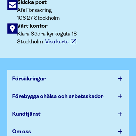
Skicka post
Afa Försäkring
106 27 Stockholm
Vårt kontor
Klara Södra kyrkogata 18
Stockholm
Visa karta
Försäk­ringar
Förebygga ohälsa och arbets­skador
Kundtjänst
Om oss