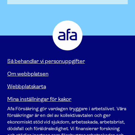
Afa
Försäkring
-
Gå
till
startsidan
Så behandlar vi personuppgifter
Om webbplatsen
Webbplatskarta
Mina inställningar för kakor
Afa För­säkring gör vardagen tryggare i arbetslivet. Våra
försäk­ringar är en del av kollektivavtalen och ger
ekonomiskt stöd vid sjukdom, arbetsskada, arbetsbrist,
dödsfall och föräldraledighet. Vi finansierar forskning