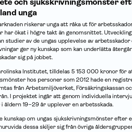
ete och sjukskrivningsmönster eft
land unga
knaden riskerar unga att råka ut för arbets­skado
r har ökat i högre takt än genomsnittet. Utveckling
ån studier av de ungas upplevelse av arbets­skador
ivningar ger ny kunskap som kan underlätta återgån
kadar sig på jobbet.
rolinska Institutet, tilldelas 5 153 000 kronor för a
ngsmönster hos personer som 2012 hade en registr
mtas från Arbetsmiljöverket, Försäkrings­kassan o
ån. I projektet ingår att genom individuella intervj
 i åldern 19–29 år upplever en arbetsskada.
ge kunskap om ungas sjukskrivningsmönster efter 
ruvida dessa skiljer sig från övriga åldersgrupper