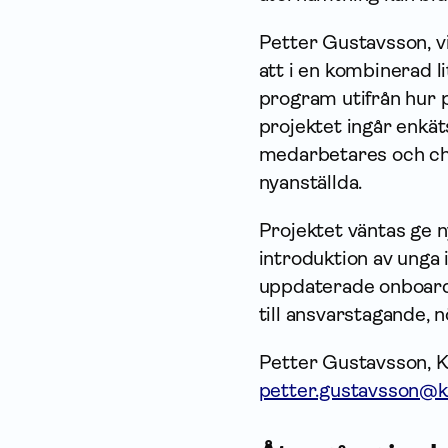
Petter Gustavsson, vi
att i en kombinerad l
program utifrån hur p
projektet ingår enkä
medarbetares och chef
nyanställda.
Projektet väntas ge
introduktion av unga 
uppdaterade onboardi
till ansvarstagande, 
Petter Gustavsson, Ka
petter.gustavsson@k