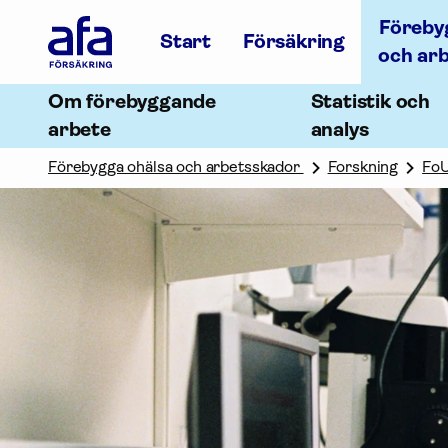
Afa
Föreby
Försäkring
Start
Försäkring
-
och ar
Gå
till
Om förebyggande
Statistik och
startsidan
arbete
analys
Förebygga ohälsa och arbetsskador
Forskning
Fo