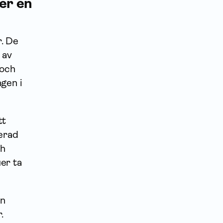
er en
r. De
 av
 och
gen i
tt
erad
ch
uer ta
en
.