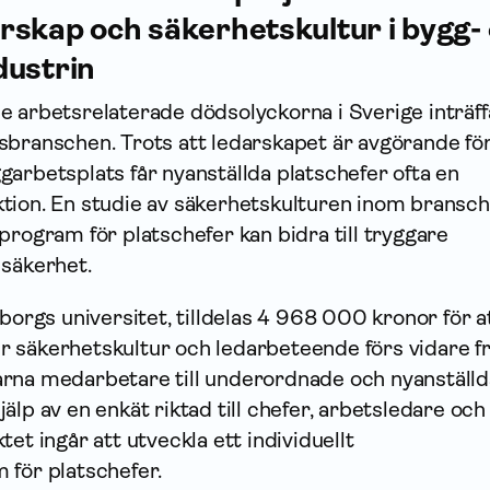
rskap och säkerhetskultur i bygg-
dustrin
 arbetsrelaterade dödsolyckorna i Sverige inträffa
sbranschen. Trots att ledarskapet är avgörande fö
arbetsplats får nyanställda platschefer ofta en
tion. En studie av säkerhetskulturen inom bransc
program för platschefer kan bidra till tryggare
 säkerhet.
eborgs universitet, tilldelas 4 968 000 kronor för a
 säkerhetskultur och ledarbeteende förs vidare f
rna medarbetare till underordnade och nyanställd
älp av en enkät riktad till chefer, arbetsledare och
et ingår att utveckla ett individuellt
 för platschefer.