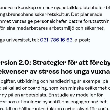
enerera kunskap om hur nyanställda platschefer bl
ingsbranschens säkerhetskultur. Det planerade
met väntas ge personalchefer bättre förutsättnin
 för sina medarbetares arbetsmiljö och säkerhet.
s universitet, tel:
031–786 16 63
, e-post:
sion 2.0: Strategier för att föreb
ekvenser av stress hos unga vuxna
gifter, utbildning och handledning är exempel på
r, så kallad onboarding, som kan minska osäkerhet 
 ny på en arbetsplats. En studie av modeller för
orer som stimulerar nyanställdas engagemang och
 till en hållbar introduktion i arbetslivet för unga.