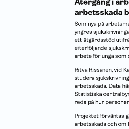
Återgång i arb
arbetsskada b
Som nya på arbets­mar
yngres sjukskrivninga
ett åtgärdsstöd utifr
efterföljande sjukskr
arbete för unga som s
Ritva Rissanen, vid Ka
studera sjukskrivni
arbetsskada. Data hä
Statistiska centralbyr
reda på hur personer
Projektet förväntas 
arbetsskada och om hu