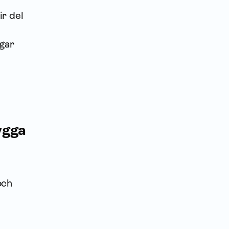
ir del
gar
ygga
och