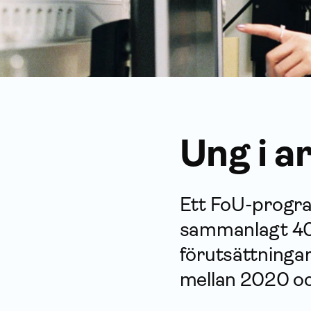
Ung i a
Ett FoU-program
sammanlagt 40 
förutsättningar
mellan 2020 o