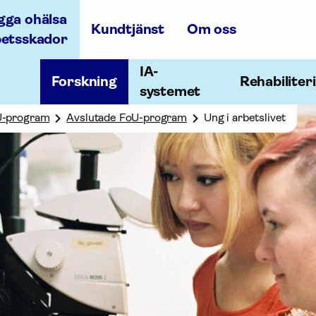
gga ohälsa
Kundtjänst
Om oss
betsskador
IA-
Forskning
Rehabiliter
systemet
U-program
Avslutade FoU-program
Ung i arbetslivet