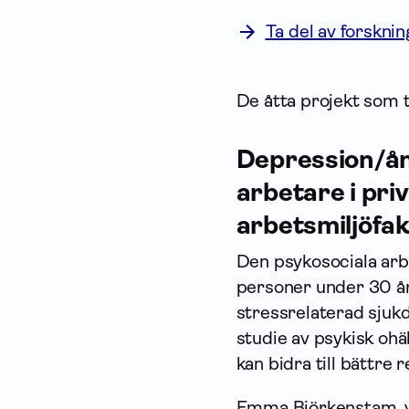
Ta del av forskni
De åtta projekt som ti
Depression/ån
arbetare i pri
arbetsmiljöfa
Den psykosociala arbe
personer under 30 år
stressrelaterad sjukd
studie av psykisk ohä
kan bidra till bättre
Emma Björkenstam, vid