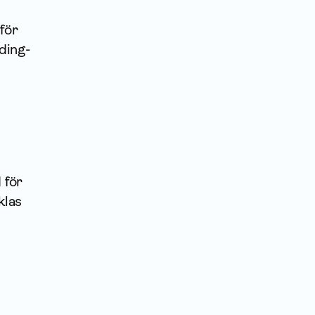
för
rding-
 för
klas