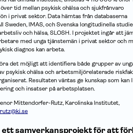
över tid mellan psykisk ohälsa och sjukfrånvaro
ön i privat sektor. Data hämtas från databaserna
ll Sweden, IMAS, och Svenska longitudinella studi
arbetsliv och hälsa, SLOSH. I projektet ingår att jä
arbetare med unga tjänstemän i privat sektor och 
ykisk diagnos kan arbeta.
öra det möjligt att identifiera både grupper av un
av psykisk ohälsa och arbetsmiljörelaterade riskfa
rganiserat. Resultaten väntas ge kunskap som kan l
itering och insatser på arbetsplatsen.
lenor Mittendorfer-Rutz, Karolinska Institutet,
-rutz@ki.se
 ett samverkansprojekt för att fö