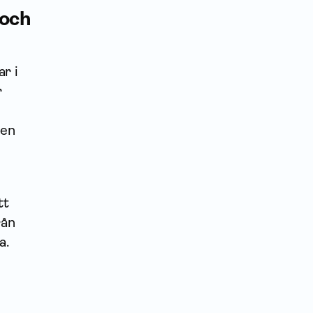
 och
r i
r
hen
tt
rån
a.