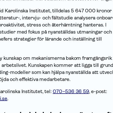
d Karolinska Institutet, tilldelas 5 647 000 kronor 
itteratur-, intervju- och fältstudie analysera onboa
roaktivitet, stress och återhämtning hanteras. I
tstudier med fokus på nyanställdas utmaningar och
ers strategier för lärande och inställning till
 ny kunskap om mekanismerna bakom framgångsrik
i arbetslivet. Kunskapen kommer att ligga till grund
ng-modeller som kan hjälpa nyanställda att utvec
nöjda och effektiva medarbetare.
rolinska Institutet, tel:
070–536 36 59
, e-post:
i.se
.