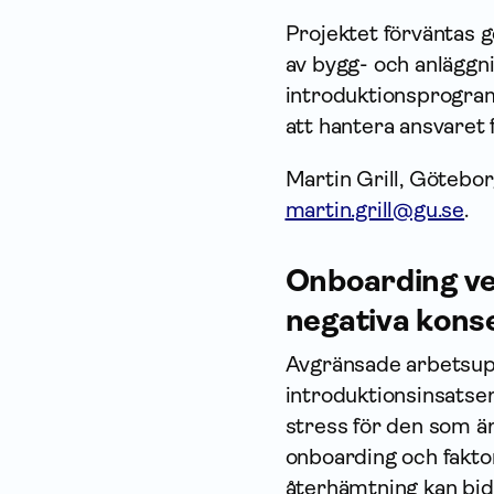
Projektet förväntas g
av bygg- och anläggn
introduktionsprogram
att hantera ansvaret
Martin Grill, Göteborg
martin.grill@gu.se
.
Onboarding ver
negativa kons
Avgränsade arbetsupp
introduktionsinsatse
stress för den som är
onboarding och fakt
återhämtning kan bidra