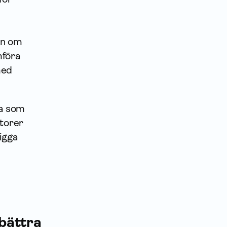
en om
mföra
med
ga som
ktorer
igga
rbättra