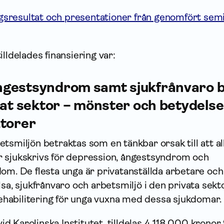
ngsresultat och presentationer från genomfört se
lldelades finansiering var:
gestsyndrom samt sjukfrånvaro b
vat sektor – mönster och betydelse
ktorer
tsmiljön betraktas som en tänkbar orsak till att all
 sjukskrivs för depression, ångestsyndrom och
om. De flesta unga är privatanställda arbetare och
lsa, sjukfrånvaro och arbetsmiljö i den privata sekt
 rehabilitering för unga vuxna med dessa sjukdomar.
 Karolinska Institutet, tilldelas 4 118 000 kronor 