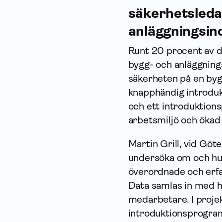
säkerhetsleda
anläggningsin
Runt 20 procent av de
bygg- och anläggning
säkerheten på en bygg
knapphändig introduk
och ett introduktions
arbetsmiljö och ökad
Martin Grill, vid Göt
undersöka om och hur
överordnade och erfa
Data samlas in med hj
medarbetare. I projekt
introduktionsprogram