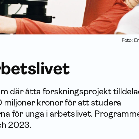
Foto: E
rbetslivet
 där åtta forsknings­projekt tilldel
miljoner kronor för att studera
na för unga i arbetslivet. Programm
ch 2023.