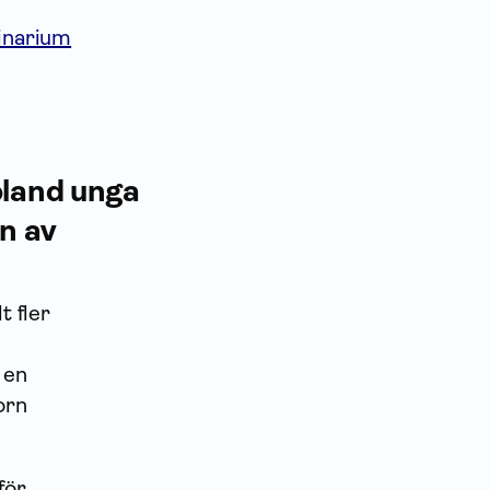
minarium
land unga
n av
t fler
 en
orn
för