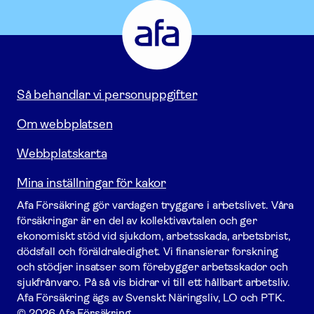
Försäkring
-
Gå
till
startsidan
Så behandlar vi personuppgifter
Om webbplatsen
Webbplatskarta
Mina inställningar för kakor
Afa För­säkring gör vardagen tryggare i arbetslivet. Våra
försäk­ringar är en del av kollektivavtalen och ger
ekonomiskt stöd vid sjukdom, arbetsskada, arbetsbrist,
dödsfall och föräldraledighet. Vi finansierar forskning
och stödjer insatser som förebygger arbets­skador och
sjukfrånvaro. På så vis bidrar vi till ett hållbart arbetsliv.
Afa För­säkring ägs av Svenskt Näringsliv, LO och PTK.
© 2026 Afa Försäkring