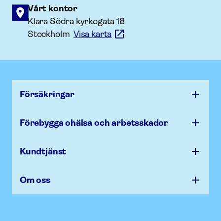
Vårt kontor
Klara Södra kyrkogata 18
Stockholm
Visa karta
Försäk­ringar
Förebygga ohälsa och arbets­skador
Kundtjänst
Om oss
Afa