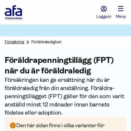
Afa
☰
Försäkring
-
Logga in
Meny
Gå
till
startsidan
Försäkring
Föräldraledighet
Föräldra­penning­tillägg (FPT)
när du är föräldraledig
Försäkringen kan ge ersättning när du är
föräldraledig från din an­ställning. Föräldra­
penning­tillägget (FPT) gäller för den som varit
anställd minst 12 månader innan barnets
födelse eller adoption.
Den här sidan finns i olika varianter för