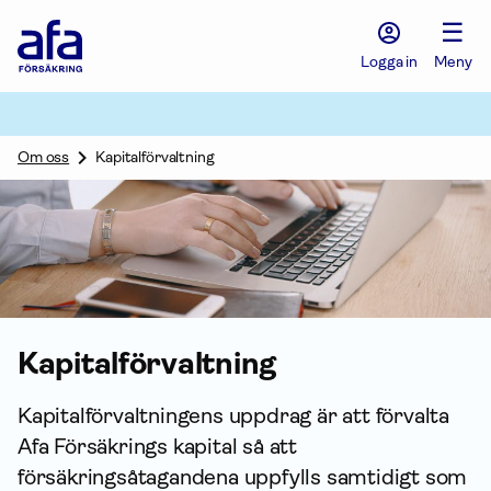
Afa
☰
Försäkring
-
Logga in
Meny
Gå
till
startsidan
Om oss
Kapitalförvaltning
Kapital­förvaltning
Kapital­förvaltningens uppdrag är att förvalta
Afa Försäkrings kapital så att
försäkringsåtagandena uppfylls samtidigt som