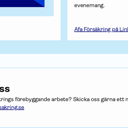
evenemang.
Afa Försäkring på Li
ss
krings förebyggande arbete? Skicka oss gärna ett
akring.se