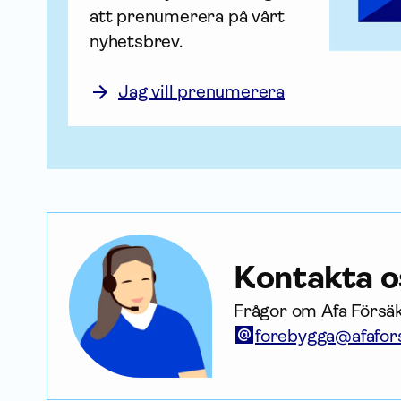
att prenumerera på vårt 
nyhetsbrev.

Jag vill prenumerera
Kontakta o
Frågor om Afa Försä
forebygga@afafors