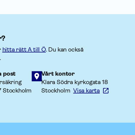
r?
r
hitta rätt A till Ö
. Du kan också
.
a post
Vårt kontor
rsäkring
Klara Södra kyrkogata 18
7 Stockholm
Stockholm
Visa karta