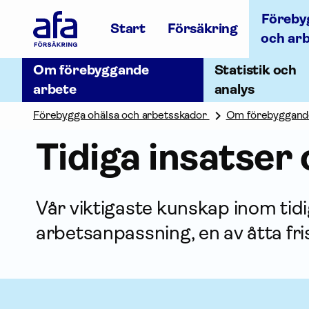
Afa
Föreby
Försäkring
Start
Försäkring
-
och ar
Gå
till
Om förebyggande
Statistik och
startsidan
arbete
analys
Förebygga ohälsa och arbetsskador
Om förebyggand
Tidiga insatser
Vår viktigaste kunskap inom tid
arbetsanpassning, en av åtta fr