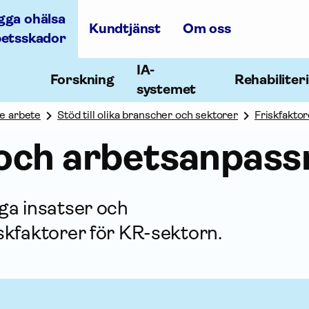
gga ohälsa
Kundtjänst
Om oss
betsskador
IA-
Forskning
Rehabiliter
systemet
e arbete
Stöd till olika branscher och sektorer
Friskfaktor
 och arbetsanpass
iga insatser och
iskfaktorer för KR-sektorn.