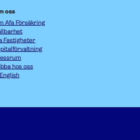
m oss
 Afa Försäkring
llbarhet
a Fastigheter
pitalförvaltning
ressrum
bba hos oss
 English