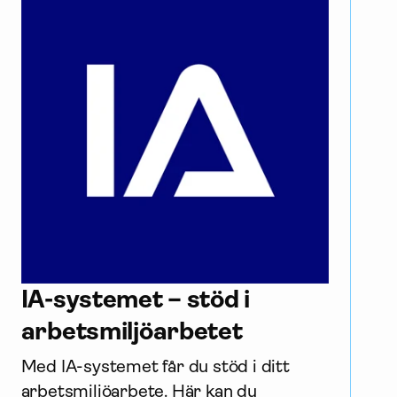
IA-systemet – stöd i
arbets­miljö­arbetet
Med IA-systemet får du stöd i ditt 
arbets­miljö­arbete. Här kan du 