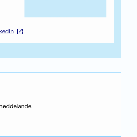
nkedin
 meddelande.