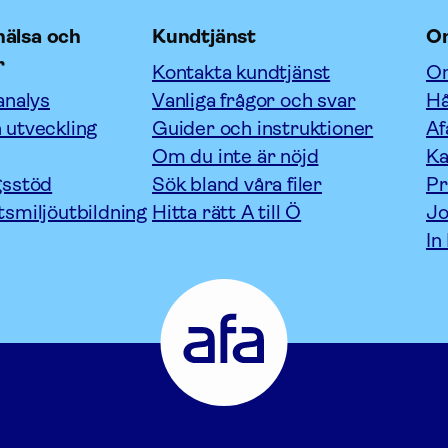
älsa och
Kundtjänst
O
r
Kontakta kundtjänst
Om
analys
Vanliga frågor och svar
Hå
 utveckling
Guider och instruktioner
Af
Om du inte är nöjd
Ka
gsstöd
Sök bland våra filer
P
tsmiljöutbildning
Hitta rätt A till Ö
Jo
In
Afa
Försäkring
-
Gå
till
startsidan