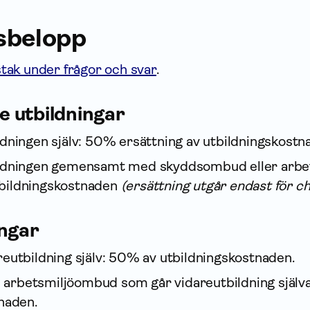
sbelopp
ak under frågor och svar
.
e utbildningar
dningen själv: 50% ersättning av utbildningskostn
ldningen gemensamt med skydds­ombud eller arbet
bildningskostnaden
(ersättning utgår endast för ch
ingar
eutbildning själv: 50% av utbildningskostnaden.
arbets­miljö­ombud som går vidareutbildning själ
naden.