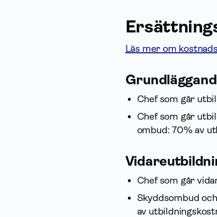
Ersättning
Läs mer om kostnadst
Grund­läggand
Chef som går utbil
Chef som går utbi
ombud: 70% av ut
Vidareutbildn
Chef som går vidar
Skydds­ombud och 
av utbildningskost