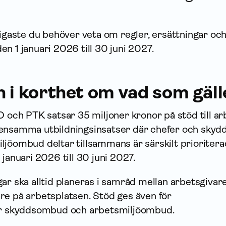
tigaste du behöver veta om regler, ersättningar oc
n 1 januari 2026 till 30 juni 2027.
n i korthet om vad som gäll
O och PTK satsar 35 miljoner kronor på stöd till ar
mensamma utbildningsinsatser där chefer och skyd
ljö­ombud deltar tillsammans är särskilt prioritera
 januari 2026 till 30 juni 2027.
ngar ska alltid planeras i samråd mellan arbetsgivar
re på arbetsplatsen. Stöd ges även för
ör skydds­ombud och arbets­miljö­ombud.