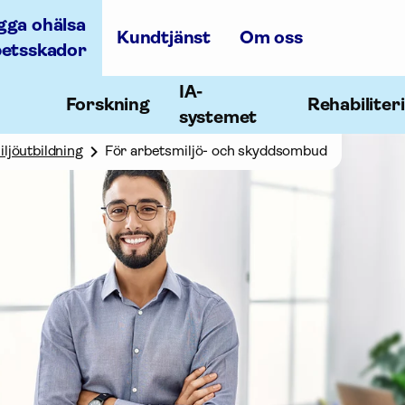
gga ohälsa
Kundtjänst
Om oss
betsskador
IA-
Forskning
Rehabiliter
systemet
ljöutbildning
För arbetsmiljö- och skyddsombud