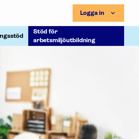
Logga in
Stöd för
ingsstöd
arbetsmiljöutbildning