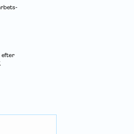
arbets­
 efter
.