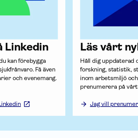
å Linkedin
Läs vårt n
 du kan förebygga 
Håll dig uppdaterad o
jukfrånvaro. Få även 
forskning, statistik, 
narier och evenemang.
inom arbetsmiljö och
prenumerera på vårt 
Linkedin
Jag vill prenume