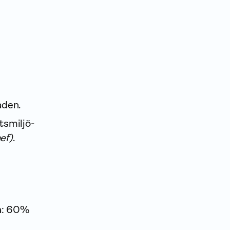
aden.
s­miljö­
ef)
.
va: 60%