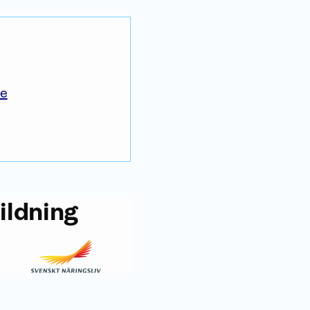
se
ildning