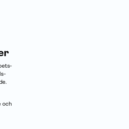
h
er
bets­
ds­
de.
e och