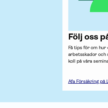
Följ oss p
Få tips för om hur
arbets­skador och s
koll på våra semi
Afa Försäkring på 