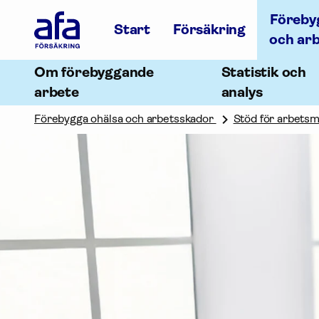
Afa
Föreby
Försäkring
Start
Försäkring
-
och ar
Gå
till
Om förebyggande
Statistik och
startsidan
arbete
analys
Förebygga ohälsa och arbetsskador
Stöd för arbetsmi