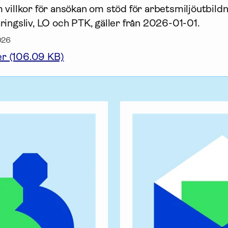
villkor för ansökan om stöd för arbets­miljö­utbildn
ingsliv, LO och PTK, gäller från 2026-01-01.
026
er (106.09 KB)