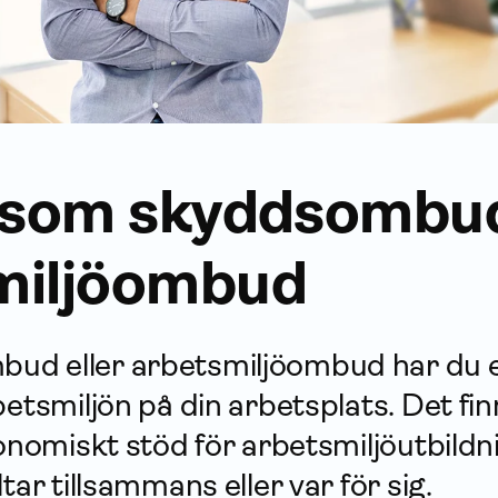
 som skydds­ombud
miljö­ombud
d eller arbets­miljö­ombud har du en 
betsmiljön på din arbetsplats. Det fi
konomiskt stöd för arbets­miljö­utbild
tar tillsammans eller var för sig.