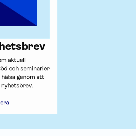
yhetsbrev
m aktuell 
stöd och seminarier 
 hälsa genom att 
nyhetsbrev.

rera