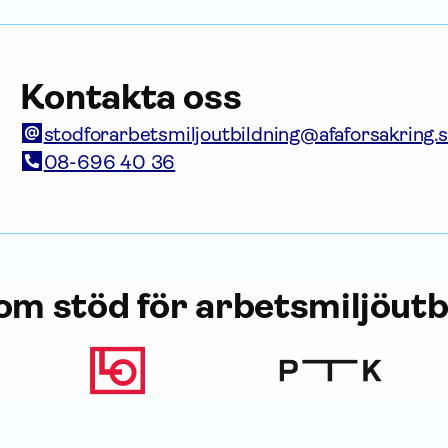
Kontakta oss
stodforarbetsmiljoutbildning@afaforsakring.
08-696 40 36
om stöd för arbets­miljö­utb