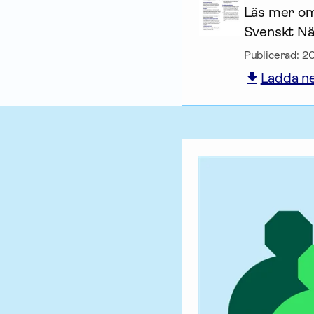
Läs mer om 
Svenskt När
Publicerad:
2
Ladda n