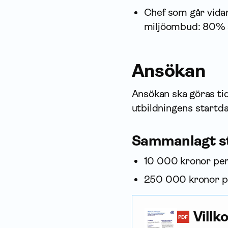
Chef som går vida
miljö­ombud: 80% 
Ansökan
Ansökan ska göras ti
utbildningens startda
Sammanlagt st
10 000 kronor per 
250 000 kronor pe
Villk
PDF