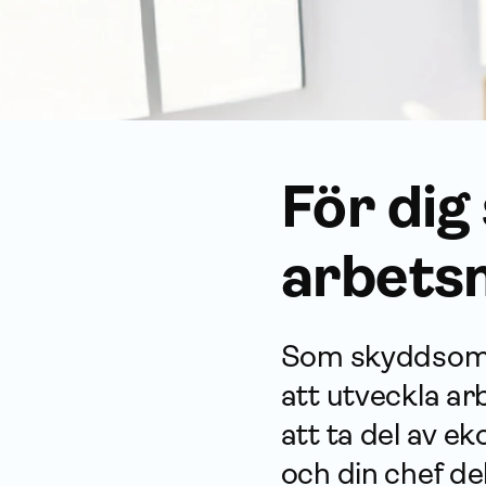
För dig
arbets­
Som skydds­ombu
att utveckla ar
att ta del av e
och din chef del