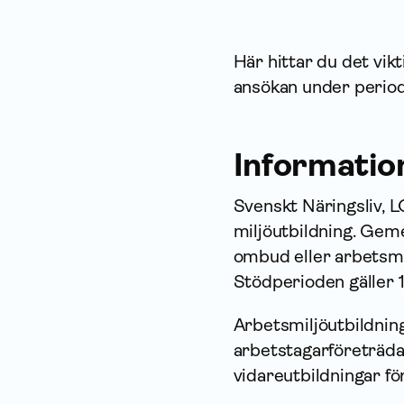
Här hittar du det vik
ansökan under periode
Infor­matio
Svenskt Näringsliv, L
miljö­utbildning. Ge
ombud eller arbets­mi
Stödperioden gäller 1
Arbets­miljö­utbildni
arbetstagarföreträda
vidareutbildningar f