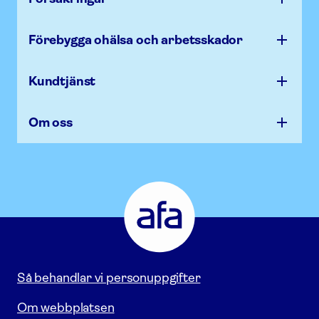
Förebygga ohälsa och arbets­skador
Kundtjänst
Om oss
Afa
Försäkring
-
Gå
till
startsidan
Så behandlar vi personuppgifter
Om webbplatsen