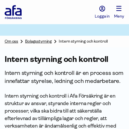
Afa
☰
Försäkring
-
Logga in
Meny
Gå
till
startsidan
Om oss
Bolagsstyrning
Intern styrning och kontroll
Intern styrning och kontroll
Intern styrning och kontroll är en process som
innefattar styrelse, ledning och medarbetare.
Intern styrning och kontroll i Afa För­säkring är en
struktur av ansvar, styrande interna regler och
processer, vilka ska bidra till att säkerställa
efterlevnad av tillämpliga lagar och regler, att
verksamheten är ändamåls­enlig och effektiv med