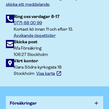
skicka ett meddelande
.
Ring oss vardagar 8-17
0771-88 00 99
Kortast kö innan 11 och efter 13.
Avvikande öppettider
Skicka post
Afa Försäkring
106 27 Stockholm
Vårt kontor
Klara Södra kyrkogata 18
Stockholm
Visa karta
Försäk­ringar