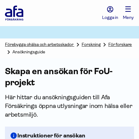
Afa
☰
Försäkring
-
Logga in
Meny
Gå
till
startsidan
Förebygga ohälsa och arbetsskador
Forskning
För forskare
Ansökningsguide
Skapa en ansökan för FoU-
projekt
Här hittar du ansökningsguiden till Afa
Försäkrings öppna utlysningar inom hälsa eller
arbetsmiljö.
Instruktioner för ansökan