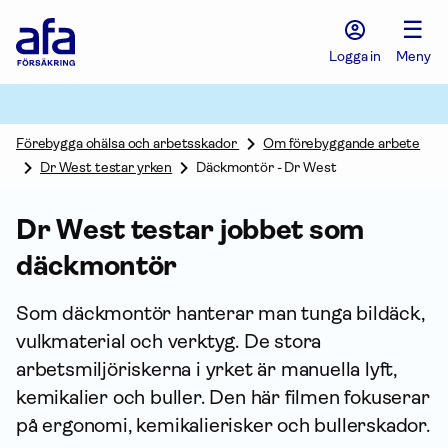
Afa
☰
Försäkring
-
Logga in
Meny
Gå
till
startsidan
Förebygga ohälsa och arbetsskador
Om förebyggande arbete
Dr West testar yrken
Däckmontör - Dr West
Dr West testar jobbet som
däckmontör
Som däckmontör hanterar man tunga bildäck,
vulkmaterial och verktyg. De stora
arbetsmiljöriskerna i yrket är manuella lyft,
kemikalier och buller. Den här filmen fokuserar
på ergonomi, kemikalierisker och bullerskador.