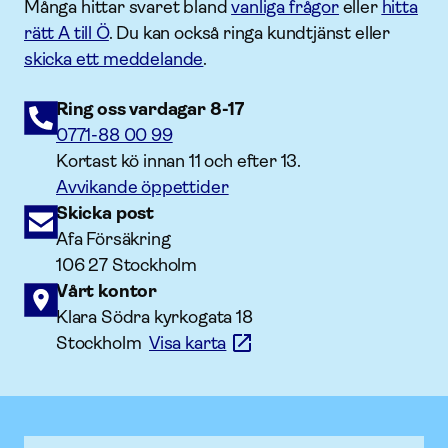
Många hittar svaret bland
vanliga frågor
eller
hitta
rätt A till Ö
. Du kan också ringa kundtjänst eller
skicka ett meddelande
.
Ring oss vardagar 8-17
0771-88 00 99
Kortast kö innan 11 och efter 13.
Avvikande öppettider
Skicka post
Afa Försäkring
106 27 Stockholm
Vårt kontor
Klara Södra kyrkogata 18
Stockholm
Visa karta