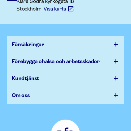
Klara Södra kyrkogata 18
Stockholm
Visa karta
Försäk­ringar
Förebygga ohälsa och arbets­skador
Kundtjänst
Om oss
Afa
Försäkring
-