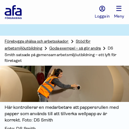
Afa
☰
Försäkring
-
Logga in
Meny
Gå
till
startsidan
Förebygga ohälsa och arbetsskador
Stöd för
arbetsmiljöutbildning
Goda exempel – så gör andra
DS
Smith satsade på gemensam arbetsmiljöutbildning – ett lyft för
företaget
Här kontrollerar en medarbetare att pappersrullen med
papper som används till att tillverka wellpapp av är
korrekt. Foto: DS Smith
Foto: DS Smith