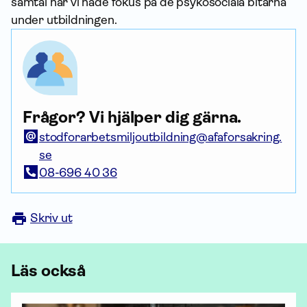
samtal när vi hade fokus på de psykosociala bitarna
under utbildningen.
Frågor? Vi hjälper dig gärna.
stodforarbetsmiljoutbildning@afaforsakring.
se
08-696 40 36
Skriv ut
Läs också