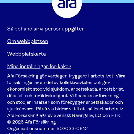
Gå
till
startsidan
Så behandlar vi personuppgifter
Om webbplatsen
Webbplatskarta
Mina inställningar för kakor
Afa För­säkring gör vardagen tryggare i arbetslivet. Våra
försäk­ringar är en del av kollektivavtalen och ger
ekonomiskt stöd vid sjukdom, arbetsskada, arbetsbrist,
dödsfall och föräldraledighet. Vi finansierar forskning
och stödjer insatser som förebygger arbets­skador och
sjukfrånvaro. På så vis bidrar vi till ett hållbart arbetsliv.
Afa För­säkring ägs av Svenskt Näringsliv, LO och PTK.
© 2026 Afa Försäkring
Organisationsnummer
502033-0642