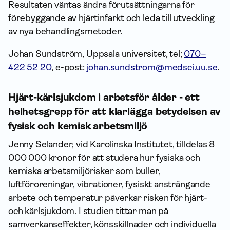
Resultaten väntas ändra förutsättningarna för
förebyggande av hjärtinfarkt och leda till utveckling
av nya behandlingsmetoder.
Johan Sundström, Uppsala universitet, tel;
070–
422 52 20
, e-post:
johan.sundstrom@medsci.uu.se
.
Hjärt-kärlsjukdom i arbetsför ålder - ett
helhetsgrepp för att klarlägga betydelsen av
fysisk och kemisk arbetsmiljö
Jenny Selander, vid Karolinska Institutet, tilldelas 8
000 000 kronor för att studera hur fysiska och
kemiska arbetsmiljörisker som buller,
luftföroreningar, vibrationer, fysiskt ansträngande
arbete och temperatur påverkar risken för hjärt-
och kärlsjukdom. I studien tittar man på
samverkanseffekter, könsskillnader och individuella