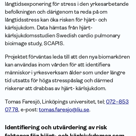
långtidsexponering för stress i den yrkesarbetande
befolkningen och därigenom ta reda på om
långtidsstress kan öka risken för hjärt- och
kärlsjukdom. Data hämtas från hjärt-
kärlsjukdomsstudien Swedish cardio pulmonary
bioimage study, SCAPIS.
Projektet förväntas leda till att den nya biomarkören
kan användas inom vården för att identifiera
människor i yrkesverksam ålder som under längre
tid utsatts för höga stresspåslag och därmed
riskerar att drabbas av hjärt- kärlsjukdom.
Tomas Faresjö, Linköpings universitet, tel;
072–853
07 78
, e-post:
tomas.faresjo@liu.se
.
Identifiering och utvärdering av risk
faktorer för hjärt- och kärlsjukdomar som