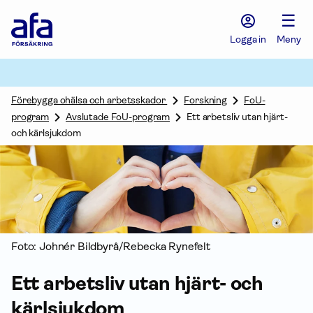
Afa
☰
Försäkring
-
Logga in
Meny
Gå
till
startsidan
Förebygga ohälsa och arbetsskador
Forskning
FoU-
program
Avslutade FoU-program
Ett arbetsliv utan hjärt-
och kärlsjukdom
Foto: Johnér Bildbyrå/Rebecka Rynefelt
Ett arbetsliv utan hjärt- och
kärlsjukdom