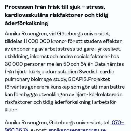
Processen från frisk till sjuk – stress,
kardiovaskulära riskfaktorer och tidig
åderförkalkning
Annika Rosengren, vid Göteborgs universitet,
tilldelas 11 000 000 kronor för att studera effekten
av exponering av arbetsstress tidigare i yrkeslivet,
utbildning, inkomst och andra sociala faktorer hos
30 000 personer mellan 50 och 64 år. Data hämtas
från hjärt- kärlsjukdomsstudien Swedish cardio
pulmonary bioimage study, SCAPIS.Projektet
förväntas generera kunskap som gör att man bättre
kan förebygga utvecklingen av hjärt- kärlrelaterade
riskfaktorer och tidig åderförkalkning i arbetsför
ålder.
Annika Rosengren, Göteborgs universitet, tel;
070–
960 36 74
, e-post:
annika.rosengren@gu.se
.