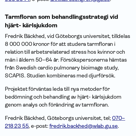
Tarmfloran som behandlingsstrategi vid
hjärt- kärlsjukdom
Fredrik Bäckhed, vid Göteborgs universitet, tilldelas
8 000 000 kronor för att studera tarmfloran i
relation till arbetsrelaterad stress hos kvinnor och
män i åldern 50–64 år. Försökspersonerna hämtas
från Swedish cardio pulmonary bioimage study,
SCAPIS. Studien kombineras med djurförsök.
Projektet förväntas leda till nya metoder för
bedömning och behandling av hjärt- kärlsjukdom
genom analys och förändring av tarmfloran.
Fredrik Bäckhed, Göteborgs universitet, tel;
070–
218 23 55
, e-post:
fredrik.backhed@wlab.gu.se
.