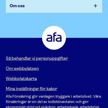
Om oss
Afa
Försäkring
-
Gå
till
startsidan
Så behandlar vi personuppgifter
Om webbplatsen
Webbplatskarta
Mina inställningar för kakor
Afa För­säkring gör vardagen tryggare i arbetslivet. Våra
försäk­ringar är en del av kollektivavtalen och ger
ekonomiskt stöd vid sjukdom, arbetsskada, arbetsbrist,