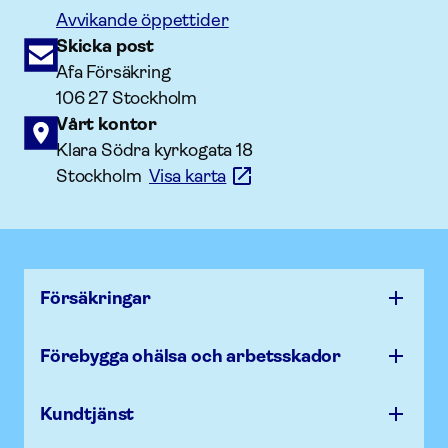
Avvikande öppettider
Skicka post
Afa Försäkring
106 27 Stockholm
Vårt kontor
Klara Södra kyrkogata 18
Stockholm
Visa karta
Försäk­ringar
Förebygga ohälsa och arbets­skador
Kundtjänst