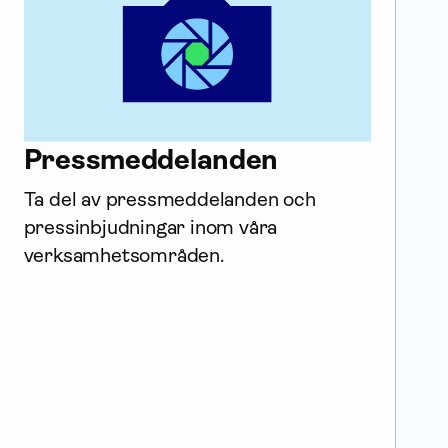
Press­meddelanden
Ta del av press­meddelanden och 
pressinbjudningar inom våra 
verksamhets­områden.