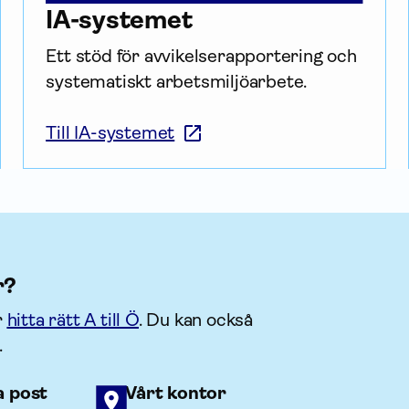
IA-systemet
Ett stöd för av­vikelse­rapportering och 
systematiskt arbets­miljö­arbete.
Till IA-systemet
r?
r
hitta rätt A till Ö
. Du kan också
.
a post
Vårt kontor