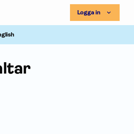
Logga in
nglish
altar