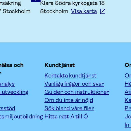
rsäkring
Klara Södra kyrkogata 18
7 Stockholm
Stockholm
Visa karta
älsa och
Kundtjänst
O
r
Kontakta kundtjänst
Om
analys
Vanliga frågor och svar
Hå
 utveckling
Guider och instruktioner
Af
Om du inte är nöjd
Ka
gsstöd
Sök bland våra filer
P
tsmiljöutbildning
Hitta rätt A till Ö
Jo
In