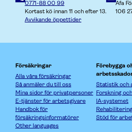
0771-88 00 99
Afa Fö
Kortast kö innan 11 och efter 13.
106 2
Avvikande öppettider
Försäkringar
Förebygga oh
arbetsskado
Alla våra försäkringar
Så anmäler du till oss
Statistik och 
Mina sidor för privatpersoner
Forskning och
E-tjänster för arbetsgivare
IA-systemet
Handbok för
Rehabiliterin
försäkringsinformatörer
Stöd för arbe
Other languages