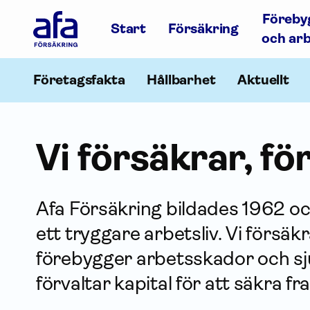
Afa
Föreby
Försäkring
Start
Försäkring
-
och ar
Gå
till
startsidan
Företagsfakta
Hållbarhet
Aktuellt
Vi försäkrar, f
Afa För­säkring bildades 1962 oc
ett tryggare arbetsliv. Vi försäkr
förebygger arbets­skador och sj
förvaltar kapital för att säkra f