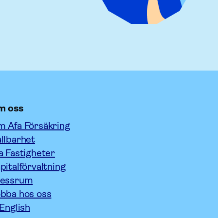
m oss
 Afa Försäkring
llbarhet
a Fastigheter
pitalförvaltning
ressrum
bba hos oss
 English