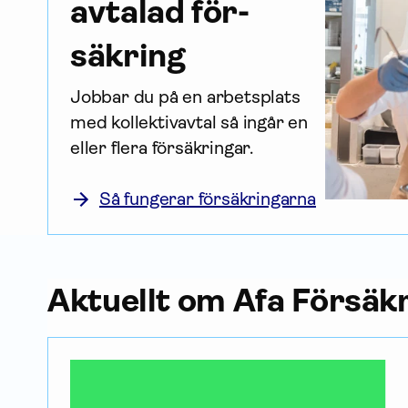
avtalad för­
säkring
Jobbar du på en arbetsplats 
med kollektiv­avtal så ingår en 
eller flera försäk­ringar.
Så fungerar försäkringarna
Aktuellt om Afa För­säk