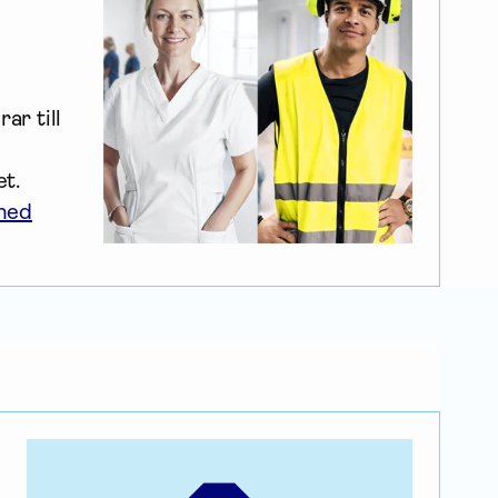
ar till 
 
et.
 med