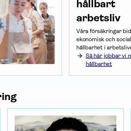
hållbart
arbetsliv
Våra försäk­ringar bidr
ekonomisk och social
hållbarhet i arbetsliv
Så här jobbar vi
hållbarhet
ring