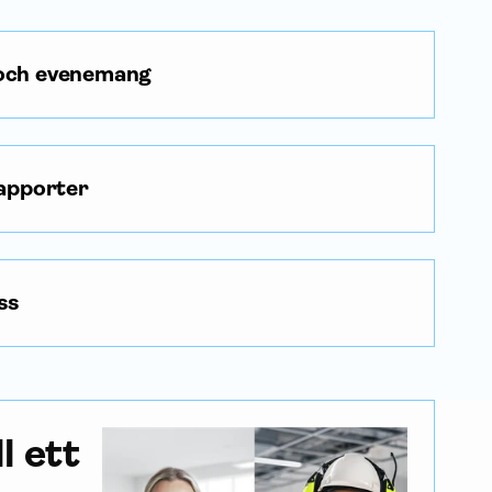
 och evenemang
rapporter
ss
ll ett