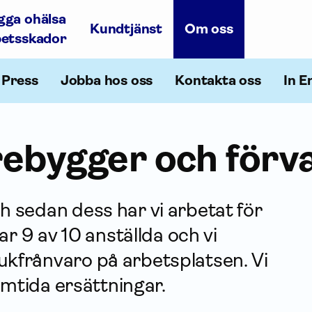
gga ohälsa
Kundtjänst
Om oss
betsskador
Press
Jobba hos oss
Kontakta oss
In E
örebygger och förv
h sedan dess har vi arbetat för
ar 9 av 10 anställda och vi
ukfrånvaro på arbetsplatsen. Vi
ramtida ersättningar.