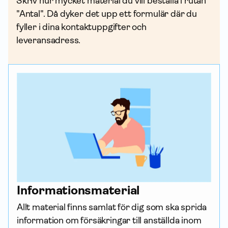
Skriv hur mycket material du vill beställa i rutan
"Antal". Då dyker det upp ett formulär där du
fyller i dina kontakt­uppgifter och
leveransadress.
Informations­material
Allt material finns samlat för dig som ska sprida 
infor­mation om försäk­ringar till anställda inom 