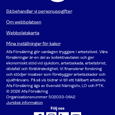
startsidan
Så behandlar vi personuppgifter
Om webbplatsen
Webbplatskarta
Mina inställningar för kakor
Afa För­säkring gör vardagen tryggare i arbetslivet. Våra
försäk­ringar är en del av kollektivavtalen och ger
ekonomiskt stöd vid sjukdom, arbetsskada, arbetsbrist,
dödsfall och föräldraledighet. Vi finansierar forskning
och stödjer insatser som förebygger arbets­skador och
sjukfrånvaro. På så vis bidrar vi till ett hållbart arbetsliv.
Afa För­säkring ägs av Svenskt Näringsliv, LO och PTK.
© 2026 Afa Försäkring
Organisationsnummer
502033-0642
Juridisk information
Följ oss