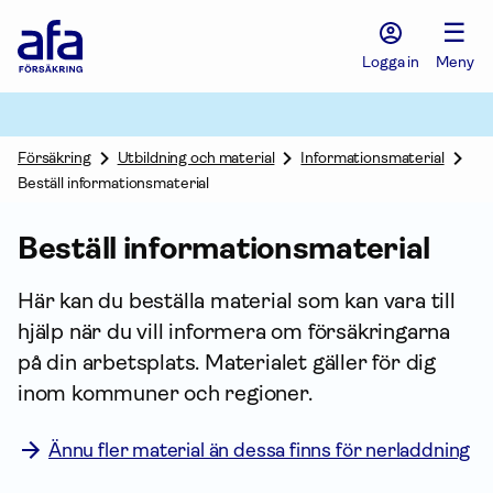
Afa
☰
Försäkring
-
Logga in
Meny
Gå
till
startsidan
Försäkring
Utbildning och material
Informationsmaterial
Beställ informationsmaterial
Beställ informations­material
Här kan du beställa material som kan vara till
hjälp när du vill infor­mera om försäk­ringarna
på din arbetsplats. Materialet gäller för dig
inom kommuner och regioner.
Ännu fler material än dessa finns för nerladdning