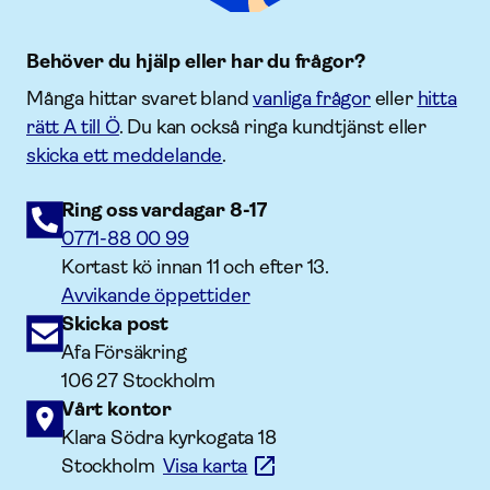
Behöver du hjälp eller har du frågor?
Många hittar svaret bland
vanliga frågor
eller
hitta
rätt A till Ö
. Du kan också ringa kundtjänst eller
skicka ett meddelande
.
Ring oss vardagar 8-17
0771-88 00 99
Kortast kö innan 11 och efter 13.
Avvikande öppettider
Skicka post
Afa Försäkring
106 27 Stockholm
Vårt kontor
Klara Södra kyrkogata 18
Stockholm
Visa karta