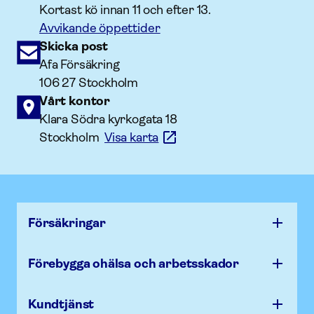
Kortast kö innan 11 och efter 13.
Avvikande öppettider
Skicka post
Afa Försäkring
106 27 Stockholm
Vårt kontor
Klara Södra kyrkogata 18
Stockholm
Visa karta
Försäk­ringar
Förebygga ohälsa och arbets­skador
Kundtjänst