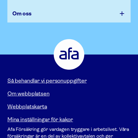
Om oss
Afa
Försäkring
-
Gå
till
startsidan
Så behandlar vi personuppgifter
Om webbplatsen
Webbplatskarta
Mina inställningar för kakor
Afa För­säkring gör vardagen tryggare i arbetslivet. Våra
försäk­ringar är en del av kollektivavtalen och ger