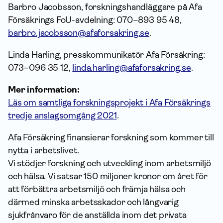
Barbro Jacobsson, forskningshandläggare på Afa
Försäkrings FoU-avdelning: 070–893 95 48,
barbro.jacobsson@afaforsakring.se
.
Linda Harling, presskommunikatör Afa Försäkring:
073–096 35 12,
linda.harling@afaforsakring.se
.
Mer information:
Läs om samtliga forskningsprojekt i Afa Försäkrings
tredje anslagsomgång 2021
.
Afa Försäkring finansierar forskning som kommer till
nytta i arbetslivet.
Vi stödjer forskning och utveckling inom arbetsmiljö
och hälsa. Vi satsar 150 miljoner kronor om året för
att förbättra arbetsmiljö och främja hälsa och
därmed minska arbetsskador och långvarig
sjukfrånvaro för de anställda inom det privata