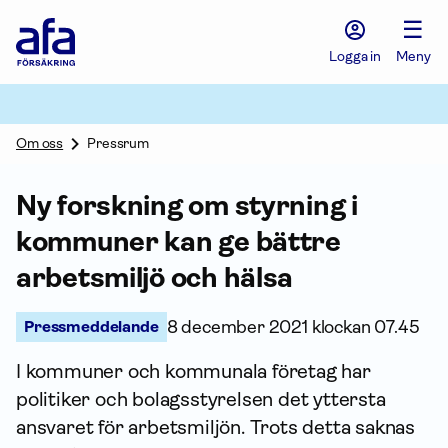
Afa
☰
Försäkring
-
Logga in
Meny
Gå
till
startsidan
Om oss
Pressrum
Ny forskning om styrning i
kommuner kan ge bättre
arbetsmiljö och hälsa
Pressmeddelande
8 december 2021 klockan 07.45
I kommuner och kommunala företag har
politiker och bolagsstyrelsen det yttersta
ansvaret för arbetsmiljön. Trots detta saknas