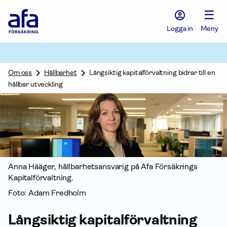
Afa
☰
Försäkring
-
Logga in
Meny
Gå
till
startsidan
Om oss
Hållbarhet
Långsiktig kapitalförvaltning bidrar till en
hållbar utveckling
Anna Hääger, hållbarhetsansvarig på Afa Försäkrings
Kapital­förvaltning.
Foto: Adam Fredholm
Långsiktig kapital­förvaltning