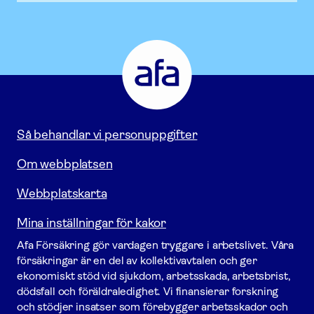
Afa
Försäkring
-
Gå
till
startsidan
Så behandlar vi personuppgifter
Om webbplatsen
Webbplatskarta
Mina inställningar för kakor
Afa För­säkring gör vardagen tryggare i arbetslivet. Våra
försäk­ringar är en del av kollektivavtalen och ger
ekonomiskt stöd vid sjukdom, arbetsskada, arbetsbrist,
dödsfall och föräldraledighet. Vi finansierar forskning
och stödjer insatser som förebygger arbets­skador och