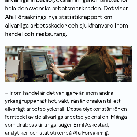
hela den svenska arbets­marknaden. Det visar
Afa Försäkrings nya statistik­rapport om
allvarliga arbets­skador och sjukfrånvaro inom
handel och restaurang.
– Inom handel är det vanligare än inom andra
yrkesgrupper att hot, våld, rån är orsaken till ett
allvarligt arbetsolycksfall. Dessa olyckor står för en
femtedel av de allvarliga arbetsolycksfallen. Många
som drabbas är unga, säger Emil Askestad,
analytiker och statistiker på Afa Försäkring.