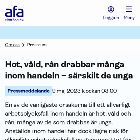
Afa
☰
Försäkring
-
Logga in
Meny
Gå
till
startsidan
Om oss
Pressrum
Hot, våld, rån drabbar många
inom handeln – särskilt de unga
Pressmeddelande
9 maj 2023 klockan 03.00
En av de vanligaste orsakerna till ett allvarligt
arbetsolycksfall inom handeln är hot, våld och
rån, många av de som drabbas är unga.
Anställda inom handel har dock lägre risk för
allvarliga arbetsolycksfall än genomsnittet för