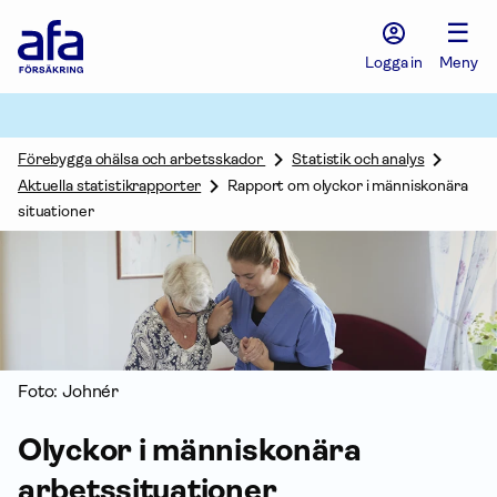
Afa
☰
Försäkring
-
Logga in
Meny
Gå
till
startsidan
Förebygga ohälsa och arbetsskador
Statistik och analys
Aktuella statistikrapporter
Rapport om olyckor i människonära
situationer
Foto: Johnér
Olyckor i människonära
arbetssituationer