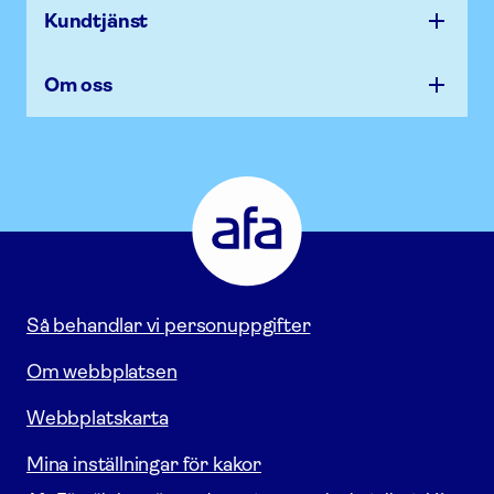
Kundtjänst
Om oss
Afa
Försäkring
-
Gå
till
startsidan
Så behandlar vi personuppgifter
Om webbplatsen
Webbplatskarta
Mina inställningar för kakor