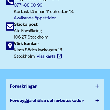
0771-88 00 99
Kortast kö innan 11 och efter 13.
Avvikande öppettider
Skicka post
Afa Försäkring
106 27 Stockholm
Vårt kontor
Klara Södra kyrkogata 18
Stockholm
Visa karta
Försäk­ringar
Förebygga ohälsa och arbets­skador