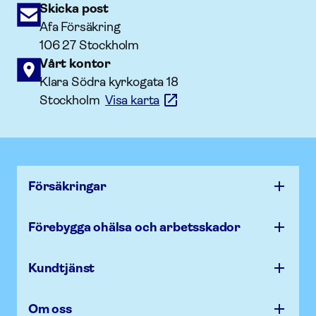
Skicka post
Afa Försäkring
106 27 Stockholm
Vårt kontor
Klara Södra kyrkogata 18
Stockholm
Visa karta
Försäk­ringar
Förebygga ohälsa och arbets­skador
Kundtjänst
Om oss