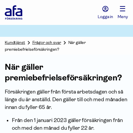
Afa
☰
Försäkring
-
Logga in
Meny
Gå
till
startsidan
Kundtjänst
Frågor och svar
När gäller
premiebefrielseförsäkringen?
När gäller
premiebefrielseförsäkringen?
Försäkringen gäller från första arbetsdagen och så
länge du är anställd. Den gäller till och med månaden
innan du fyller 65 år.
Från den 1 januari 2023 gäller försäkringen från
och med den månad du fyller 22 år.