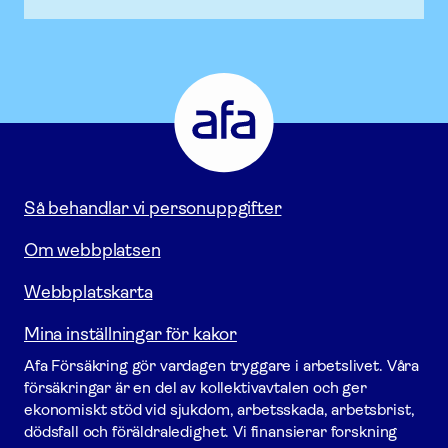
Afa
Försäkring
-
Gå
till
startsidan
Så behandlar vi personuppgifter
Om webbplatsen
Webbplatskarta
Mina inställningar för kakor
Afa För­säkring gör vardagen tryggare i arbetslivet. Våra
försäk­ringar är en del av kollektivavtalen och ger
ekonomiskt stöd vid sjukdom, arbetsskada, arbetsbrist,
dödsfall och föräldraledighet. Vi finansierar forskning