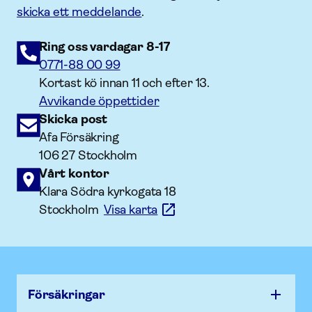
skicka ett meddelande
.
Ring oss vardagar 8-17
0771-88 00 99
Kortast kö innan 11 och efter 13.
Avvikande öppettider
Skicka post
Afa Försäkring
106 27 Stockholm
Vårt kontor
Klara Södra kyrkogata 18
Stockholm
Visa karta
Försäk­ringar