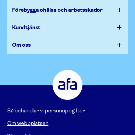
Förebygga ohälsa och arbets­skador
Kundtjänst
Om oss
Afa
Försäkring
-
Gå
till
startsidan
Så behandlar vi personuppgifter
Om webbplatsen