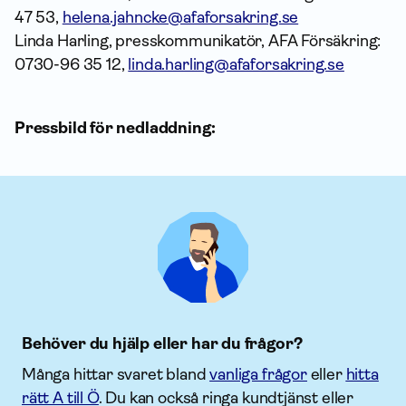
47 53,
helena.jahncke@afaforsakring.se
Linda Harling, presskommunikatör, AFA Försäkring:
0730-96 35 12,
linda.harling@afaforsakring.se
Pressbild för nedladdning:
Behöver du hjälp eller har du frågor?
Många hittar svaret bland
vanliga frågor
eller
hitta
rätt A till Ö
. Du kan också ringa kundtjänst eller