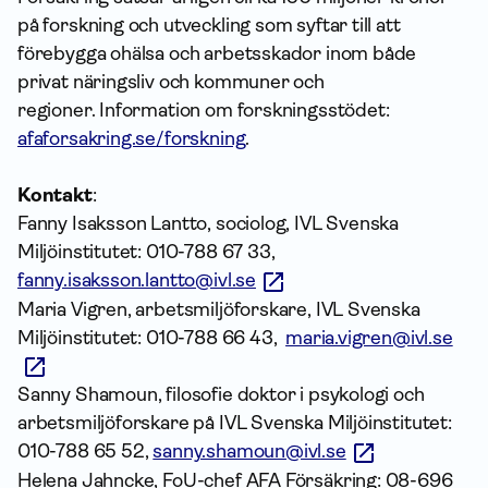
på forskning och utveckling som syftar till att
förebygga ohälsa och arbetsskador inom både
privat näringsliv och kommuner och
regioner. Information om forskningsstödet:
afaforsakring.se/forskning
.
Kontakt
:
Fanny Isaksson Lantto, sociolog, IVL Svenska
Miljöinstitutet: 010-788 67 33,
fanny.isaksson.lantto@ivl.se
Maria Vigren, arbetsmiljöforskare, IVL Svenska
Miljöinstitutet: 010-788 66 43,
maria.vigren@ivl.se
Sanny Shamoun, filosofie doktor i psykologi och
arbetsmiljöforskare på IVL Svenska Miljöinstitutet:
010-788 65 52,
sanny.shamoun@ivl.se
Helena Jahncke, FoU-chef AFA Försäkring: 08-696