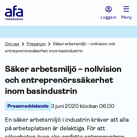
Afa
☰
Försäkring
-
Logga in
Meny
Gå
till
startsidan
Om oss
Pressrum
Säker arbetsmiljö – nollvision och
entreprenörssäkerhet inom basindustrin
Säker arbetsmiljö – nollvision
och entreprenörssäkerhet
inom basindustrin
Pressmeddelande
3 juni 2020 klockan 06.00
En säker arbetsmiljö i industrin kräver att alla
på arbetsplatsen är delaktiga. För att
säkerheten även ska omfatta entreprenörer