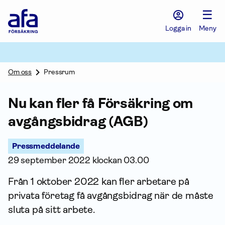
Afa
☰
Försäkring
-
Logga in
Meny
Gå
till
startsidan
Om oss
Pressrum
Nu kan fler få För­säkring om
avgångs­bidrag (AGB)
Pressmeddelande
29 september 2022 klockan 03.00
Från 1 oktober 2022 kan fler arbetare på
privata företag få avgångs­bidrag när de måste
sluta på sitt arbete.