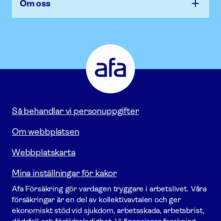
Om oss
Afa
Försäkring
-
Gå
till
startsidan
Så behandlar vi personuppgifter
Om webbplatsen
Webbplatskarta
Mina inställningar för kakor
Afa För­säkring gör vardagen tryggare i arbetslivet. Våra
försäk­ringar är en del av kollektivavtalen och ger
ekonomiskt stöd vid sjukdom, arbetsskada, arbetsbrist,