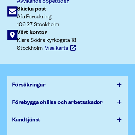
Avvikande öppettider
Skicka post
Afa Försäkring
106 27 Stockholm
Vårt kontor
Klara Södra kyrkogata 18
Stockholm
Visa karta
Försäk­ringar
Förebygga ohälsa och arbets­skador
Kundtjänst