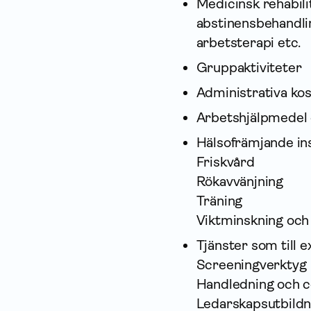
Medicinsk rehabili
abstinensbehandlin
arbetsterapi etc.
Gruppaktiviteter
Administrativa kos
Arbetshjälpmedel 
Hälsofrämjande ins
Friskvård
Rökavvänjning
Träning
Viktminskning och 
Tjänster som till 
Screeningverktyg
Handledning och 
Ledarskapsutbildn