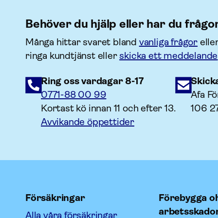
Behöver du hjälp eller har du frågo
Många hittar svaret bland
vanliga frågor
elle
ringa kundtjänst eller
skicka ett meddelande
Ring oss vardagar 8-17
Skick
0771-88 00 99
Afa Fö
Kortast kö innan 11 och efter 13.
106 2
Avvikande öppettider
Försäkringar
Förebygga oh
arbetsskado
Alla våra försäkringar