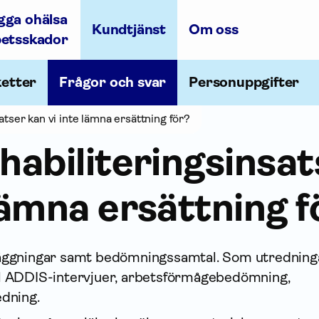
gga ohälsa
Kundtjänst
Om oss
betsskador
ketter
Frågor och svar
Personuppgifter
satser kan vi inte lämna ersättning för?
ehabiliteringsinsa
 lämna ersättning f
läggningar samt bedömningssamtal. Som utredning
el ADDIS-intervjuer, arbetsförmågebedömning,
edning.