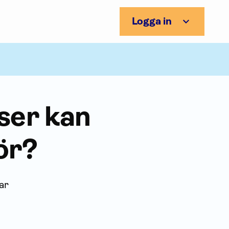
Logga in
tser kan
ör?
ar