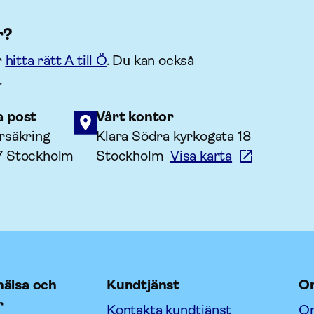
r?
r
hitta rätt A till Ö
. Du kan också
.
a post
Vårt kontor
rsäkring
Klara Södra kyrkogata 18
7 Stockholm
Stockholm
Visa karta
älsa och
Kundtjänst
O
r
Kontakta kundtjänst
Om