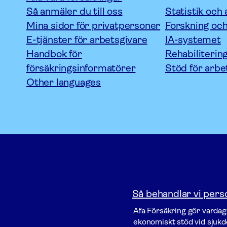
Så anmäler du till oss
Statistik och 
Mina sidor för privatpersoner
Forskning och
E-tjänster för arbetsgivare
IA-systemet
Handbok för
Rehabiliterin
försäkringsinformatörer
Stöd för arbe
Other languages
Så behandlar vi pers
Afa För­säkring gör vardage
ekonomiskt stöd vid sjukdo