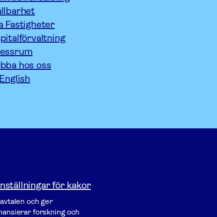
llbarhet
a Fastigheter
pitalförvaltning
ressrum
bba hos oss
 English
nställningar för kakor
vavtalen och ger
inansierar forskning och