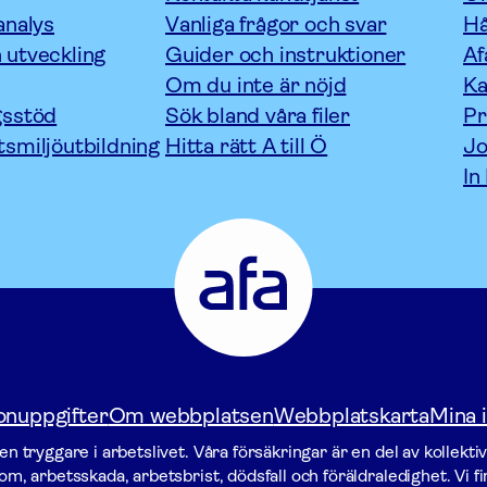
analys
Vanliga frågor och svar
Hå
 utveckling
Guider och instruktioner
Af
Om du inte är nöjd
Ka
gsstöd
Sök bland våra filer
P
tsmiljöutbildning
Hitta rätt A till Ö
Jo
In
Afa
Försäkring
-
Gå
till
startsidan
onuppgifter
Om webbplatsen
Webbplatskarta
Mina i
n tryggare i arbetslivet. Våra försäk­ringar är en del av kollekti
m, arbetsskada, arbetsbrist, dödsfall och föräldraledighet. Vi f