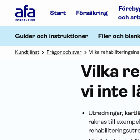
Afa
Föreby
Försäkring
Start
Försäkring
-
och ar
Gå
till
startsidan
Guider och instruktioner
Filer och blan
Kundtjänst
Frågor och svar
Vilka rehabiliteringsin
Vilka r
vi inte
Utredningar, kart
räknas till exemp
rehabiliteringsutr