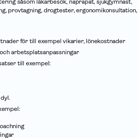
tering såsom läkarbesök, naprapat, sjukgymnast,
g, provtagning, drogtester, ergonomikonsultation,
tnader för till exempel vikarier, lönekostnader
och arbetsplatsanpassningar
atser till exempel:
dyl.
exempel:
coachning
ingar