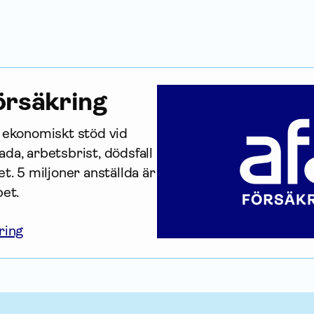
r­säkring
r ekonomiskt stöd vid 
da, arbetsbrist, dödsfall 
t. 5 miljoner anställda är 
bet.
ring