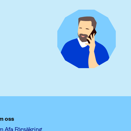
m oss
 Afa Försäkring