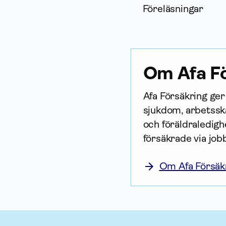
Föreläsningar
Om Afa Fö
Afa För­säkring ge
sjukdom, arbetsska
och föräldraledighe
försäkrade via job
Om Afa Försäk