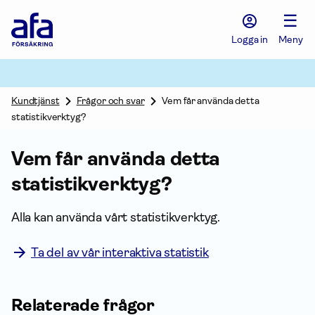
Afa
☰
Försäkring
-
Logga in
Meny
Gå
till
startsidan
Kundtjänst
Frågor och svar
Vem får använda detta
statistikverktyg?
Vem får använda detta
statistikverktyg?
Alla kan använda vårt statistikverktyg.
Ta del av vår interaktiva statistik
Relaterade frågor